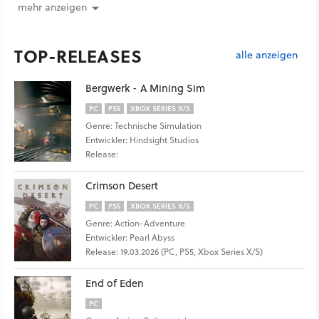
mehr anzeigen
TOP-RELEASES
alle anzeigen
Bergwerk - A Mining Sim
PC
PS5
XBOX SERIES X/S
Genre: Technische Simulation
Entwickler: Hindsight Studios
Release:
Crimson Desert
PC
PS5
XBOX SERIES X/S
Genre: Action-Adventure
Entwickler: Pearl Abyss
Release: 19.03.2026 (PC, PS5, Xbox Series X/S)
End of Eden
PC