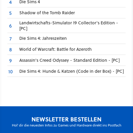
Die Sims 4
4
Shadow of the Tomb Raider
5
Landwirtschafts-Simulator 19 Collector's Edition -
6
[PC]
Die Sims 4: Jahreszeiten
7
World of Warcraft: Battle for Azeroth
8
Assassin's Creed Odyssey - Standard Edition - [PC]
9
Die Sims 4: Hunde & Katzen (Code in der Box) - [PC]
10
NEWSLETTER BESTELLEN
Hol' dir die neuesten Infos zu Games und Hardware direkt ins Postfach