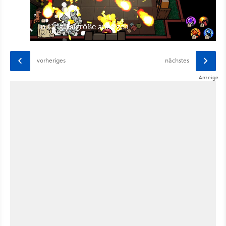
In Originalgröße anzeigen
vorheriges
nächstes