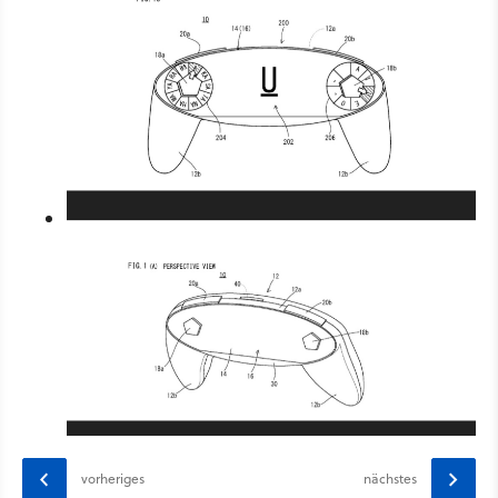
In Originalgröße anzeigen
vorheriges
nächstes