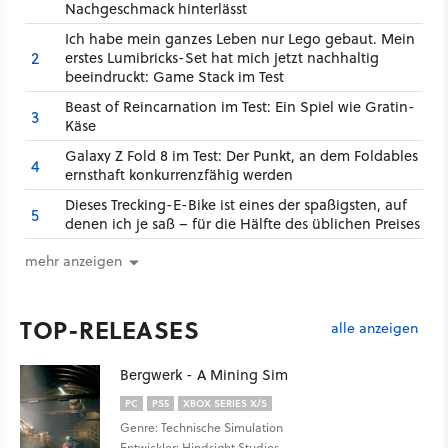
Nachgeschmack hinterlässt
Ich habe mein ganzes Leben nur Lego gebaut. Mein
2
erstes Lumibricks-Set hat mich jetzt nachhaltig
beeindruckt: Game Stack im Test
Beast of Reincarnation im Test: Ein Spiel wie Gratin-
3
Käse
Galaxy Z Fold 8 im Test: Der Punkt, an dem Foldables
4
ernsthaft konkurrenzfähig werden
Dieses Trecking-E-Bike ist eines der spaßigsten, auf
5
denen ich je saß – für die Hälfte des üblichen Preises
mehr anzeigen
TOP-RELEASES
alle anzeigen
Bergwerk - A Mining Sim
PC
PS5
XBOX SERIES X/S
Genre: Technische Simulation
Entwickler: Hindsight Studios