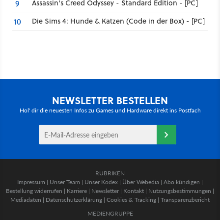
Assassin's Creed Odyssey - Standard Edition - [PC]
9
Die Sims 4: Hunde & Katzen (Code in der Box) - [PC]
10
NEWSLETTER BESTELLEN
Hol' dir die neuesten Infos zu Games und Hardware direkt ins Postfach
RUBRIKEN
Impressum
|
Unser Team
|
Unser Kodex
|
Über Webedia
|
Abo kündigen
|
Bestellung widerrufen
|
Karriere
|
Newsletter
|
Kontakt
|
Nutzungsbestimmungen
|
Mediadaten
|
Datenschutzerklärung
|
Cookies & Tracking
|
Transparenzbericht
MEDIENGRUPPE