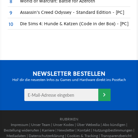
World of Warcraft: Battle for Azeroth
8
Assassin's Creed Odyssey - Standard Edition - [PC]
9
Die Sims 4: Hunde & Katzen (Code in der Box) - [PC]
10
NEWSLETTER BESTELLEN
Hol' dir die neuesten Infos zu Games und Hardware direkt ins Postfach
RUBRIKEN
Impressum
|
Unser Team
|
Unser Kodex
|
Über Webedia
|
Abo kündigen
|
Bestellung widerrufen
|
Karriere
|
Newsletter
|
Kontakt
|
Nutzungsbestimmungen
|
Mediadaten
|
Datenschutzerklärung
|
Cookies & Tracking
|
Transparenzbericht