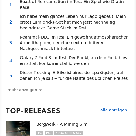
Beast of Reincarnation im Test: Ein Spiel wie Gratin-
1
Käse
Ich habe mein ganzes Leben nur Lego gebaut. Mein
2
erstes Lumibricks-Set hat mich jetzt nachhaltig
beeindruckt: Game Stack im Test
Reanimal-DLC im Test: Ein gewohnt atmosphärischer
3
Appetithappen, der einen extrem bitteren
Nachgeschmack hinterlässt
Galaxy Z Fold 8 im Test: Der Punkt, an dem Foldables
4
ernsthaft konkurrenzfähig werden
Dieses Trecking-E-Bike ist eines der spaßigsten, auf
5
denen ich je saß – für die Hälfte des üblichen Preises
mehr anzeigen
TOP-RELEASES
alle anzeigen
Bergwerk - A Mining Sim
PC
PS5
XBOX SERIES X/S