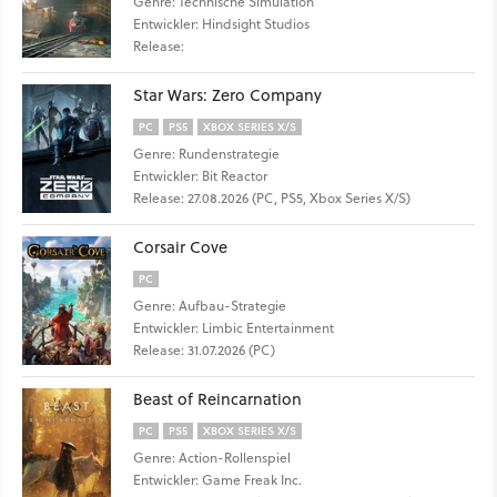
Genre: Technische Simulation
Entwickler: Hindsight Studios
Release:
Star Wars: Zero Company
PC
PS5
XBOX SERIES X/S
Genre: Rundenstrategie
Entwickler: Bit Reactor
Release: 27.08.2026 (PC, PS5, Xbox Series X/S)
Corsair Cove
PC
Genre: Aufbau-Strategie
Entwickler: Limbic Entertainment
Release: 31.07.2026 (PC)
Beast of Reincarnation
PC
PS5
XBOX SERIES X/S
Genre: Action-Rollenspiel
Entwickler: Game Freak Inc.