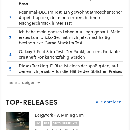
1
Käse
Reanimal-DLC im Test: Ein gewohnt atmosphärischer
2
Appetithappen, der einen extrem bitteren
Nachgeschmack hinterlässt
Ich habe mein ganzes Leben nur Lego gebaut. Mein
3
erstes Lumibricks-Set hat mich jetzt nachhaltig
beeindruckt: Game Stack im Test
Galaxy Z Fold 8 im Test: Der Punkt, an dem Foldables
4
ernsthaft konkurrenzfähig werden
Dieses Trecking-E-Bike ist eines der spaßigsten, auf
5
denen ich je saß – für die Hälfte des üblichen Preises
mehr anzeigen
TOP-RELEASES
alle anzeigen
Bergwerk - A Mining Sim
PC
PS5
XBOX SERIES X/S