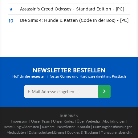
Assassin's Creed Odyssey - Standard Edition - [PC]
9
Die Sims 4: Hunde & Katzen (Code in der Box) - [PC]
10
NEWSLETTER BESTELLEN
Hol' dir die neuesten Infos zu Games und Hardware direkt ins Postfach
RUBRIKEN
Impressum
|
Unser Team
|
Unser Kodex
|
Über Webedia
|
Abo kündigen
|
Bestellung widerrufen
|
Karriere
|
Newsletter
|
Kontakt
|
Nutzungsbestimmungen
|
Mediadaten
|
Datenschutzerklärung
|
Cookies & Tracking
|
Transparenzbericht