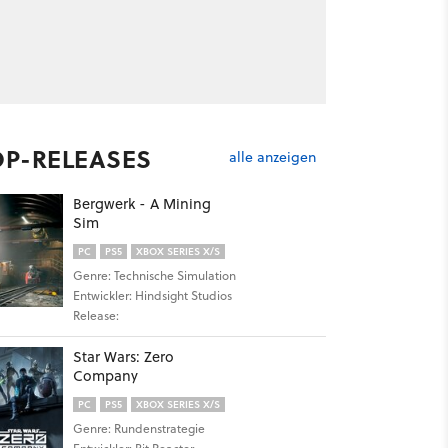
OP-RELEASES
alle anzeigen
Bergwerk - A Mining
Sim
PC
PS5
XBOX SERIES X/S
Genre: Technische Simulation
Entwickler: Hindsight Studios
Release:
Star Wars: Zero
Company
PC
PS5
XBOX SERIES X/S
Genre: Rundenstrategie