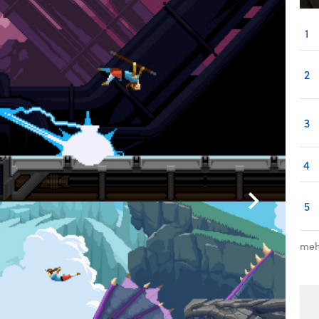
1
2
3
4
5
meh