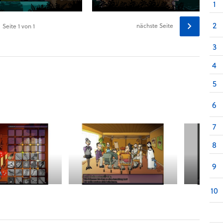
1
2
nächste Seite
Seite
1
von 1
3
4
5
6
7
8
9
10