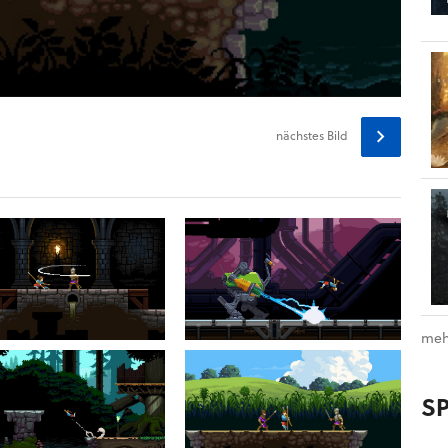
nächstes
Bild
meh
S