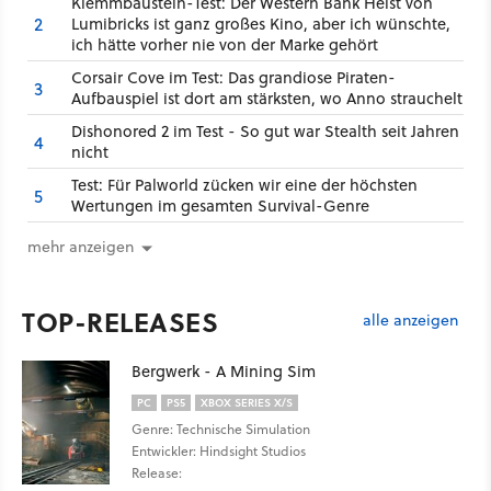
Klemmbaustein-Test: Der Western Bank Heist von
2
Lumibricks ist ganz großes Kino, aber ich wünschte,
ich hätte vorher nie von der Marke gehört
Corsair Cove im Test: Das grandiose Piraten-
3
Aufbauspiel ist dort am stärksten, wo Anno strauchelt
Dishonored 2 im Test - So gut war Stealth seit Jahren
4
nicht
Test: Für Palworld zücken wir eine der höchsten
5
Wertungen im gesamten Survival-Genre
mehr anzeigen
TOP-RELEASES
alle anzeigen
Bergwerk - A Mining Sim
PC
PS5
XBOX SERIES X/S
Genre: Technische Simulation
Entwickler: Hindsight Studios
Release: