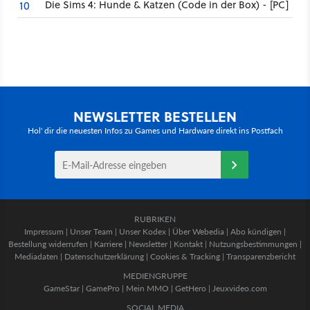
Die Sims 4: Hunde & Katzen (Code in der Box) - [PC]
10
NEWSLETTER BESTELLEN
Hol' dir die neuesten Infos zu Games und Hardware direkt ins Postfach
RUBRIKEN
Impressum
|
Unser Team
|
Unser Kodex
|
Über Webedia
|
Abo kündigen
|
Bestellung widerrufen
|
Karriere
|
Newsletter
|
Kontakt
|
Nutzungsbestimmungen
|
Mediadaten
|
Datenschutzerklärung
|
Cookies & Tracking
|
Transparenzbericht
MEDIENGRUPPE
GameStar
|
GamePro
|
Mein MMO
|
GetHero
|
Jeuxvideo.com
SOCIAL MEDIA