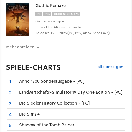
Gothic Remake
PC
PS5
XBOX SERIES X/S
Genre: Rollenspiel
Entwickler: Alkimia Interactive
Release: 05.06.2026 (PC, PS5, Xbox Series X/S)
mehr anzeigen
SPIELE-CHARTS
alle anzeigen
Anno 1800 Sonderausgabe - [PC]
1
Landwirtschafts-Simulator 19 Day One Edition - [PC]
2
Die Siedler History Collection - [PC]
3
Die Sims 4
4
Shadow of the Tomb Raider
5