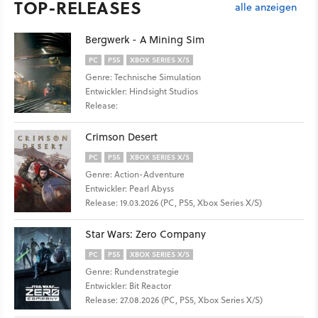
TOP-RELEASES
alle anzeigen
Bergwerk - A Mining Sim
PC
PS5
XBOX SERIES X/S
Genre: Technische Simulation
Entwickler: Hindsight Studios
Release:
Crimson Desert
PC
PS5
XBOX SERIES X/S
Genre: Action-Adventure
Entwickler: Pearl Abyss
Release: 19.03.2026 (PC, PS5, Xbox Series X/S)
Star Wars: Zero Company
PC
PS5
XBOX SERIES X/S
Genre: Rundenstrategie
Entwickler: Bit Reactor
Release: 27.08.2026 (PC, PS5, Xbox Series X/S)