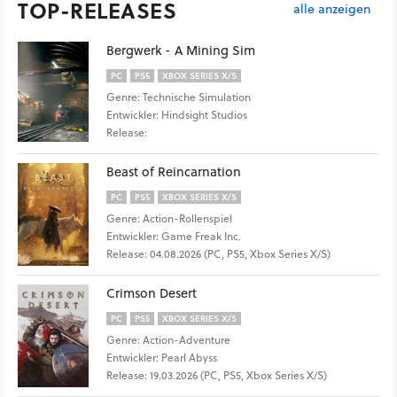
TOP-RELEASES
alle anzeigen
Bergwerk - A Mining Sim
PC
PS5
XBOX SERIES X/S
Genre: Technische Simulation
Entwickler: Hindsight Studios
Release:
Beast of Reincarnation
PC
PS5
XBOX SERIES X/S
Genre: Action-Rollenspiel
Entwickler: Game Freak Inc.
Release: 04.08.2026 (PC, PS5, Xbox Series X/S)
Crimson Desert
PC
PS5
XBOX SERIES X/S
Genre: Action-Adventure
Entwickler: Pearl Abyss
Release: 19.03.2026 (PC, PS5, Xbox Series X/S)