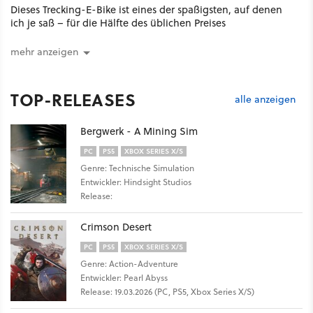
Dieses Trecking-E-Bike ist eines der spaßigsten, auf denen
ich je saß – für die Hälfte des üblichen Preises
mehr anzeigen
TOP-RELEASES
alle anzeigen
Bergwerk - A Mining Sim
PC
PS5
XBOX SERIES X/S
Genre: Technische Simulation
Entwickler: Hindsight Studios
Release:
Crimson Desert
PC
PS5
XBOX SERIES X/S
Genre: Action-Adventure
Entwickler: Pearl Abyss
Release: 19.03.2026 (PC, PS5, Xbox Series X/S)