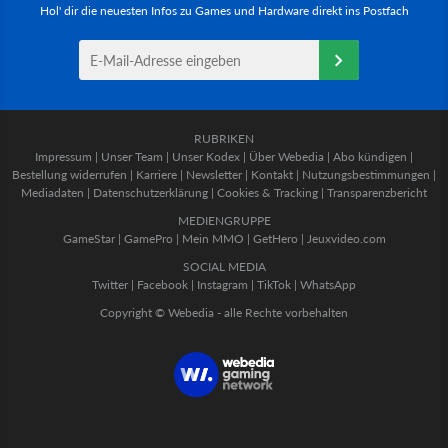
Hol' dir die neuesten Infos zu Games und Hardware direkt ins Postfach
RUBRIKEN
Impressum
|
Unser Team
|
Unser Kodex
|
Über Webedia
|
Abo kündigen
|
Bestellung widerrufen
|
Karriere
|
Newsletter
|
Kontakt
|
Nutzungsbestimmungen
|
Mediadaten
|
Datenschutzerklärung
|
Cookies & Tracking
|
Transparenzbericht
MEDIENGRUPPE
GameStar
|
GamePro
|
Mein MMO
|
GetHero
|
Jeuxvideo.com
SOCIAL MEDIA
Twitter
|
Facebook
|
Instagram
|
TikTok
|
WhatsApp
Copyright © Webedia - alle Rechte vorbehalten