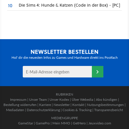
Die Sims 4: Hunde & Katzen (Code in der Box) - [PC]
10
NEWSLETTER BESTELLEN
Hol' dir die neuesten Infos zu Games und Hardware direkt ins Postfach
RUBRIKEN
Impressum
|
Unser Team
|
Unser Kodex
|
Über Webedia
|
Abo kündigen
|
Bestellung widerrufen
|
Karriere
|
Newsletter
|
Kontakt
|
Nutzungsbestimmungen
|
Mediadaten
|
Datenschutzerklärung
|
Cookies & Tracking
|
Transparenzbericht
MEDIENGRUPPE
GameStar
|
GamePro
|
Mein MMO
|
GetHero
|
Jeuxvideo.com