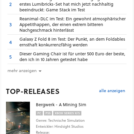
2
erstes Lumibricks-Set hat mich jetzt nachhaltig
beeindruckt: Game Stack im Test
Reanimal-DLC im Test: Ein gewohnt atmosphärischer
3
Appetithappen, der einen extrem bitteren
Nachgeschmack hinterlässt
Galaxy Z Fold 8 im Test: Der Punkt, an dem Foldables
4
ernsthaft konkurrenzfähig werden
Dieser Gaming Chair ist für unter 500 Euro der beste,
5
den ich in 10 Jahren getestet habe
mehr anzeigen
TOP-RELEASES
alle anzeigen
Bergwerk - A Mining Sim
PC
PS5
XBOX SERIES X/S
Genre: Technische Simulation
Entwickler: Hindsight Studios
Release: