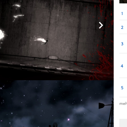
1
2
3
4
5
meh