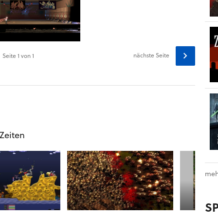
nächste Seite
Seite
1
von 1
 Zeiten
meh
S