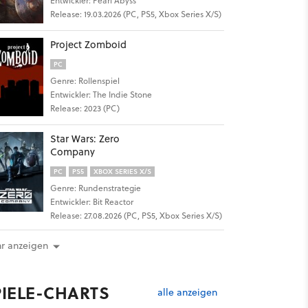
Entwickler: Pearl Abyss
Release: 19.03.2026 (PC, PS5, Xbox Series X/S)
Project Zomboid
PC
Genre: Rollenspiel
Entwickler: The Indie Stone
Release: 2023 (PC)
Star Wars: Zero
Company
PC
PS5
XBOX SERIES X/S
Genre: Rundenstrategie
Entwickler: Bit Reactor
Release: 27.08.2026 (PC, PS5, Xbox Series X/S)
r anzeigen
100
PIELE-CHARTS
alle anzeigen