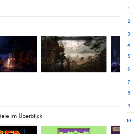
1
2
3
4
5
6
7
8
9
iele im Überblick
10