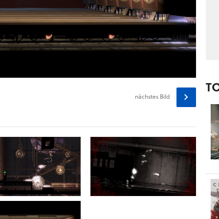
T
nächstes
Bild