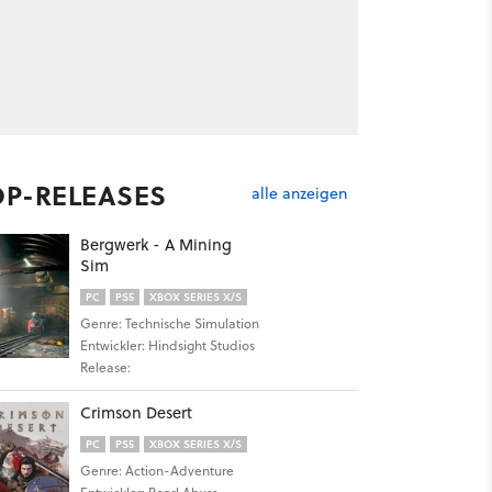
OP-RELEASES
alle anzeigen
Bergwerk - A Mining
Sim
PC
PS5
XBOX SERIES X/S
Genre: Technische Simulation
Entwickler: Hindsight Studios
Release:
Crimson Desert
PC
PS5
XBOX SERIES X/S
Genre: Action-Adventure