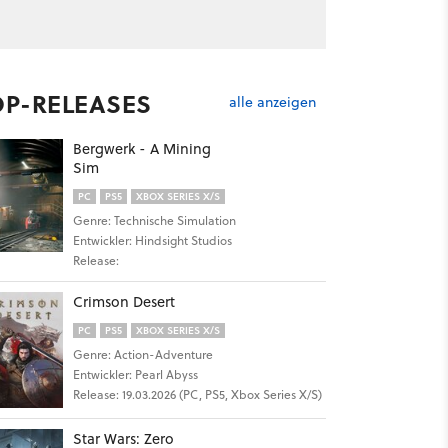
OP-RELEASES
alle anzeigen
Bergwerk - A Mining
Sim
PC
PS5
XBOX SERIES X/S
Genre: Technische Simulation
Entwickler: Hindsight Studios
Release:
Crimson Desert
PC
PS5
XBOX SERIES X/S
Genre: Action-Adventure
Entwickler: Pearl Abyss
Release: 19.03.2026 (PC, PS5, Xbox Series X/S)
Star Wars: Zero