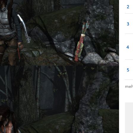
2
3
4
5
meh