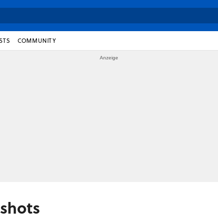
STS
COMMUNITY
nshots