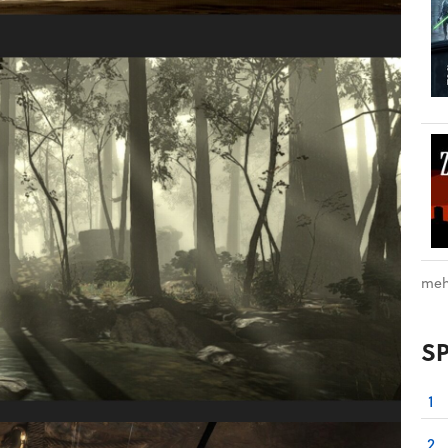
meh
S
1
2