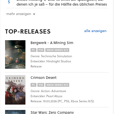
5
denen ich je saß – für die Hälfte des üblichen Preises
mehr anzeigen
TOP-RELEASES
alle anzeigen
Bergwerk - A Mining Sim
PC
PS5
XBOX SERIES X/S
Genre: Technische Simulation
Entwickler: Hindsight Studios
Release:
Crimson Desert
PC
PS5
XBOX SERIES X/S
Genre: Action-Adventure
Entwickler: Pearl Abyss
Release: 19.03.2026 (PC, PS5, Xbox Series X/S)
Star Wars: Zero Company