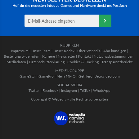
Hol' dir die neuesten Infos zu Games und Hardware direkt ins Postfach
RUBRIKEN
Impressum
|
Unser Team
|
Unser Kodex
|
Über Webedia
|
Abo kündigen
|
Bestellung widerrufen
|
Karriere
|
Newsletter
|
Kontakt
|
Nutzungsbestimmungen
|
Mediadaten
|
Datenschutzerklärung
|
Cookies & Tracking
|
Transparenzbericht
MEDIENGRUPPE
GameStar
|
GamePro
|
Mein MMO
|
GetHero
|
Jeuxvideo.com
SOCIAL MEDIA
Twitter
|
Facebook
|
Instagram
|
TikTok
|
WhatsApp
Copyright © Webedia - alle Rechte vorbehalten