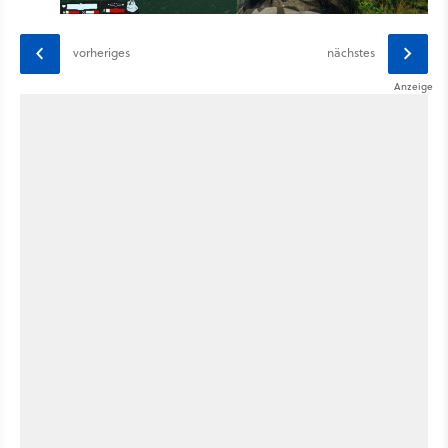
vorheriges
nächstes