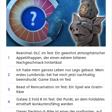
Reanimal-DLC im Test: Ein gewohnt atmosphärischer
1
Appetithappen, der einen extrem bitteren
Nachgeschmack hinterlässt
Ich habe mein ganzes Leben nur Lego gebaut. Mein
2
erstes Lumibricks-Set hat mich jetzt nachhaltig
beeindruckt: Game Stack im Test
Beast of Reincarnation im Test: Ein Spiel wie Gratin-
3
Käse
Galaxy Z Fold 8 im Test: Der Punkt, an dem Foldables
4
ernsthaft konkurrenzfähig werden
Dieses Trecking-E-Bike ist eines der spaßigsten, auf