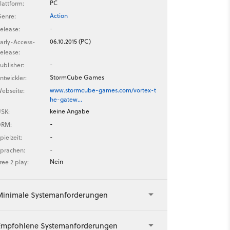
PC
lattform:
Action
enre:
-
elease:
06.10.2015 (PC)
arly-Access-
elease:
-
ublisher:
StormCube Games
ntwickler:
www.stormcube-games.com/vortex-t
ebseite:
he-gatew…
keine Angabe
SK:
-
DRM:
-
pielzeit:
-
prachen:
Nein
ree 2 play:
Minimale Systemanforderungen
Empfohlene Systemanforderungen