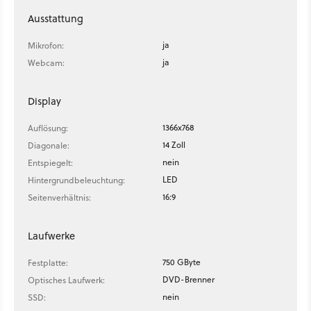
Ausstattung
ja
Mikrofon:
ja
Webcam:
Display
1366x768
Auflösung:
14 Zoll
Diagonale:
nein
Entspiegelt:
LED
Hintergrundbeleuchtung:
16:9
Seitenverhältnis:
Laufwerke
750 GByte
Festplatte:
DVD-Brenner
Optisches Laufwerk:
nein
SSD: