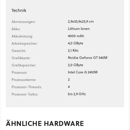
Technik
2,9x33,9x23,9 cm
Abmessungen:
Lithium Ionen
Akku:
4000 mAh
Akkuleistung:
4,0 GByte
Arbeitsspeicher:
2,1 Kilo
Gewicht:
Nvidia Geforce GT 540M
Grafikkarte:
2,0 GByte
Grafikspeicher:
Intel Core i5 2410M
Prozessor:
2
Prozessorkerne:
4
Prozessor-Threads:
bis 2,9 GHz
Prozessor-Turbo:
ÄHNLICHE HARDWARE