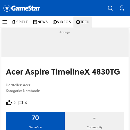
SPIELE
NEWS
VIDEOS
TECH
Acer Aspire TimelineX 4830TG
Hersteller: Acer
Kategorie: Notebooks
0
0
70
-
GameStar
Community