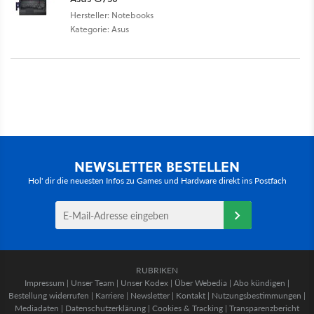
Hersteller: Notebooks
Kategorie: Asus
NEWSLETTER BESTELLEN
Hol' dir die neuesten Infos zu Games und Hardware direkt ins Postfach
RUBRIKEN
Impressum
|
Unser Team
|
Unser Kodex
|
Über Webedia
|
Abo kündigen
|
Bestellung widerrufen
|
Karriere
|
Newsletter
|
Kontakt
|
Nutzungsbestimmungen
|
Mediadaten
|
Datenschutzerklärung
|
Cookies & Tracking
|
Transparenzbericht