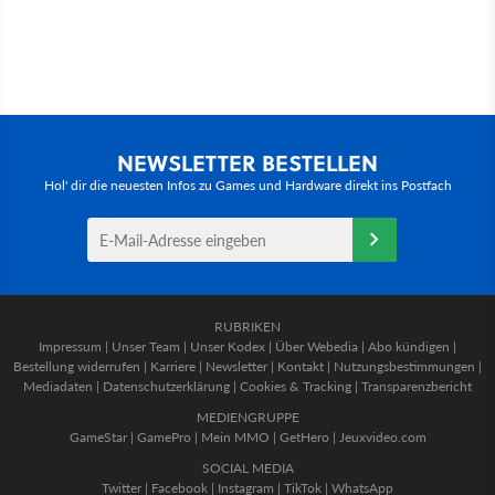
NEWSLETTER BESTELLEN
Hol' dir die neuesten Infos zu Games und Hardware direkt ins Postfach
RUBRIKEN
Impressum
|
Unser Team
|
Unser Kodex
|
Über Webedia
|
Abo kündigen
|
Bestellung widerrufen
|
Karriere
|
Newsletter
|
Kontakt
|
Nutzungsbestimmungen
|
Mediadaten
|
Datenschutzerklärung
|
Cookies & Tracking
|
Transparenzbericht
MEDIENGRUPPE
GameStar
|
GamePro
|
Mein MMO
|
GetHero
|
Jeuxvideo.com
SOCIAL MEDIA
Twitter
|
Facebook
|
Instagram
|
TikTok
|
WhatsApp