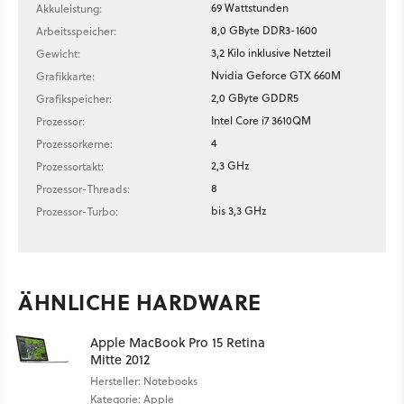
69 Wattstunden
Akkuleistung:
8,0 GByte DDR3-1600
Arbeitsspeicher:
3,2 Kilo inklusive Netzteil
Gewicht:
Nvidia Geforce GTX 660M
Grafikkarte:
2,0 GByte GDDR5
Grafikspeicher:
Intel Core i7 3610QM
Prozessor:
4
Prozessorkerne:
2,3 GHz
Prozessortakt:
8
Prozessor-Threads:
bis 3,3 GHz
Prozessor-Turbo:
ÄHNLICHE HARDWARE
Apple MacBook Pro 15 Retina
Mitte 2012
Hersteller: Notebooks
Kategorie: Apple