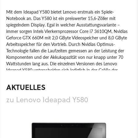
Mit dem Ideapad Y580 bietet Lenovo erstmals ein Spiele-
Notebook an. Das Y580 ist ein preiswerter 15,6-Zöller mit
spiegelndem Display. Egal in welcher Ausstattungsvariante –
immer sorgen Intels Vierkernprozessor Core i7 3610QM, Nvidias
Geforce GTX 660M mit 2,0 GByte Videospeicher und 8,0 GByte
Arbeitsspeicher für den Vortrieb. Durch Nvidias Optimus-
Technologie fallen die Laufzeiten gemessen an der Leistung der
Komponenten und der Akkukapazität von nur knapp unter 70
Wattstunden lang aus. Die einzelnen Versionen des Lenovo
Ideapad Y580 unterscheiden sich lediglich in der Größe der
Festplatte (500 oder 1.000 GByte) und der Auflösung (1280x720
oder 1920x1080). Eine richtige SSD statt einer kleinen 32 GByte
AKTUELLES
Cache-SSD lässt sich nur auf eigene Faust im Notebook
unterbringen.
zu Lenovo Ideapad Y580
Produkt
Notebooks
Hardware
Lenovo