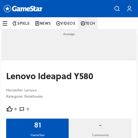
SPIELE
NEWS
VIDEOS
TECH
Lenovo Ideapad Y580
Hersteller: Lenovo
Kategorie: Notebooks
0
0
81
-
GameStar
Community