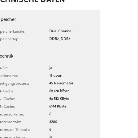
Speicher
Dual Channel
peicherkanäle:
DDR2, DDR3
peichertyp:
echnik
ja
4 Bit:
Thuban
odename:
45 Nanometer
ertigungsprozess:
6x 128 KByte
1-Cache:
6x 512 KByte
2-Cache:
6144 KByte
3-Cache:
6
rozessorkerne:
3200
rozessortakt:
6
rozessor-Threads:
ja
rozessor-Turbo: