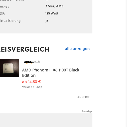
AM2+, AM3
ockel:
125 Watt
DP:
ja
irtualisierung:
REISVERGLEICH
alle anzeigen
AMD Phenom II X6 1100T Black
Edition
ab 14,50 €
Versand s. Shop
ANZEIGE