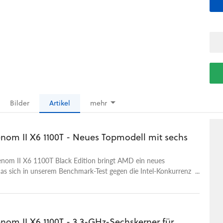
Bilder
Artikel
mehr
om II X6 1100T - Neues Topmodell mit sechs
nom II X6 1100T Black Edition bringt AMD ein neues
as sich in unserem Benchmark-Test gegen die Intel-Konkurrenz
ünstigeren AMD-Verwandten beweisen muss.
om II X6 1100T - 3,3-GHz-Sechskerner für