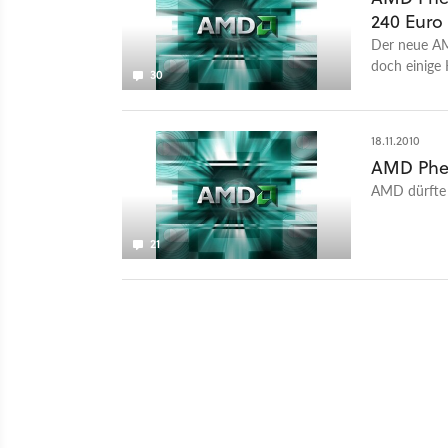
240 Euro
Der neue AMD
doch einige 
30
18.11.2010
AMD Phen
AMD dürfte b
21