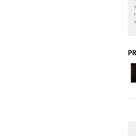
S
T
V
P