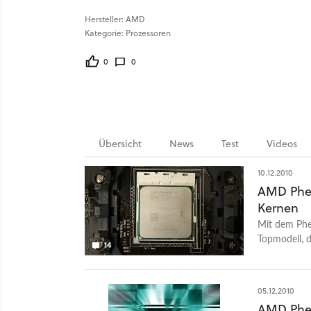
Hersteller: AMD
Kategorie: Prozessoren
0
0
Übersicht
News
Test
Videos
10.12.2010
AMD Phen
Kernen
Mit dem Phe
Topmodell, d
14
und seine g
05.12.2010
AMD Phen