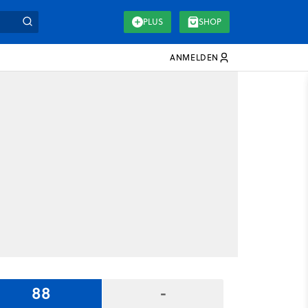
PLUS
SHOP
ANMELDEN
88
-