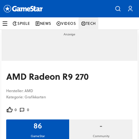
SPIELE
NEWS
VIDEOS
TECH
AMD Radeon R9 270
Hersteller: AMD
Kategorie: Grafikkarten
0
0
86
-
GameStar
Community