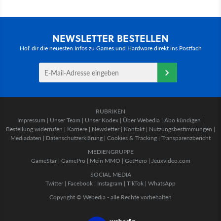
NEWSLETTER BESTELLEN
Hol' dir die neuesten Infos zu Games und Hardware direkt ins Postfach
RUBRIKEN
Impressum
|
Unser Team
|
Unser Kodex
|
Über Webedia
|
Abo kündigen
|
Bestellung widerrufen
|
Karriere
|
Newsletter
|
Kontakt
|
Nutzungsbestimmungen
|
Mediadaten
|
Datenschutzerklärung
|
Cookies & Tracking
|
Transparenzbericht
MEDIENGRUPPE
GameStar
|
GamePro
|
Mein MMO
|
GetHero
|
Jeuxvideo.com
SOCIAL MEDIA
Twitter
|
Facebook
|
Instagram
|
TikTok
|
WhatsApp
Copyright © Webedia - alle Rechte vorbehalten