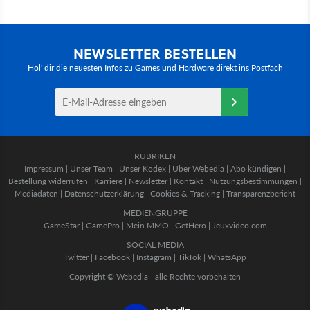
NEWSLETTER BESTELLEN
Hol' dir die neuesten Infos zu Games und Hardware direkt ins Postfach
RUBRIKEN
Impressum
|
Unser Team
|
Unser Kodex
|
Über Webedia
|
Abo kündigen
|
Bestellung widerrufen
|
Karriere
|
Newsletter
|
Kontakt
|
Nutzungsbestimmungen
|
Mediadaten
|
Datenschutzerklärung
|
Cookies & Tracking
|
Transparenzbericht
MEDIENGRUPPE
GameStar
|
GamePro
|
Mein MMO
|
GetHero
|
Jeuxvideo.com
SOCIAL MEDIA
Twitter
|
Facebook
|
Instagram
|
TikTok
|
WhatsApp
Copyright © Webedia - alle Rechte vorbehalten