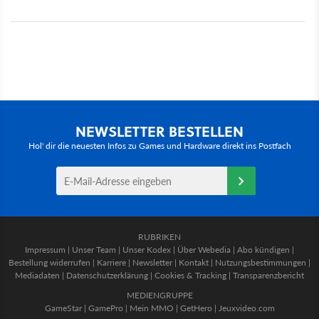
NEWSLETTER BESTELLEN
Hol' dir die neuesten Infos zu Games und Hardware direkt ins Postfach
RUBRIKEN
Impressum
|
Unser Team
|
Unser Kodex
|
Über Webedia
|
Abo kündigen
|
Bestellung widerrufen
|
Karriere
|
Newsletter
|
Kontakt
|
Nutzungsbestimmungen
|
Mediadaten
|
Datenschutzerklärung
|
Cookies & Tracking
|
Transparenzbericht
MEDIENGRUPPE
GameStar
|
GamePro
|
Mein MMO
|
GetHero
|
Jeuxvideo.com