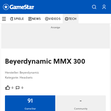
SPIELE
NEWS
VIDEOS
TECH
Beyerdynamic MMX 300
Hersteller: Beyerdynamic
Kategorie: Headsets
0
0
91
-
GameStar
Community