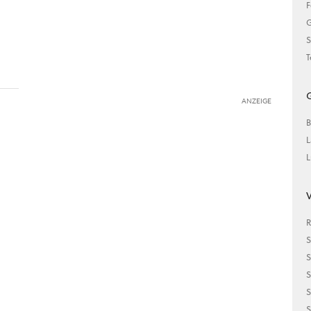
F
G
S
T
G
ANZEIGE
B
L
L
V
R
S
S
S
S
S