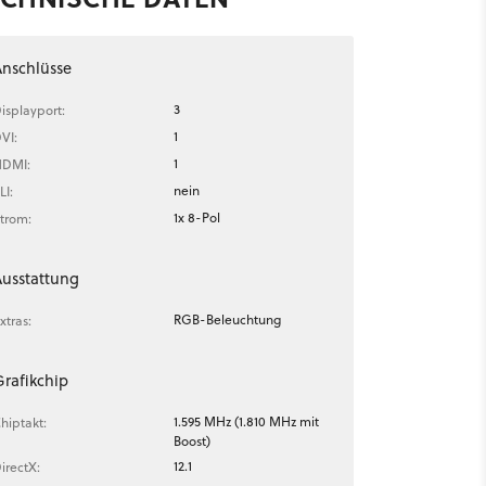
nschlüsse
3
isplayport:
1
VI:
1
DMI:
nein
LI:
1x 8-Pol
trom:
usstattung
RGB-Beleuchtung
xtras:
rafikchip
1.595 MHz (1.810 MHz mit
hiptakt:
Boost)
12.1
irectX: