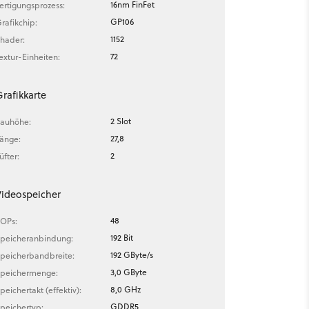
16nm FinFet
ertigungsprozess:
GP106
rafikchip:
1152
hader:
72
extur-Einheiten:
rafikkarte
2 Slot
auhöhe:
27,8
änge:
2
üfter:
ideospeicher
48
OPs:
192 Bit
peicheranbindung:
192 GByte/s
peicherbandbreite:
3,0 GByte
peichermenge:
8,0 GHz
peichertakt (effektiv):
GDDR5
peichertyp: