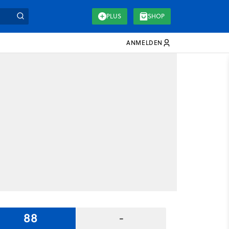
PLUS
SHOP
ANMELDEN
88
-