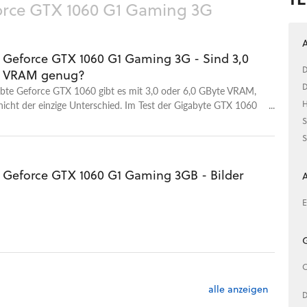
orce GTX 1060 G1 Gaming 3G
A
 Geforce GTX 1060 G1 Gaming 3G - Sind 3,0
D
e VRAM genug?
D
iebte Geforce GTX 1060 gibt es mit 3,0 oder 6,0 GByte VRAM,
 nicht der einzige Unterschied. Im Test der Gigabyte GTX 1060
H
igen wir mit Benchmarks und Frametimes, wie sich die 3,0-
S
nte schlägt und ob der VRAM ausreicht.
S
 Geforce GTX 1060 G1 Gaming 3GB - Bilder
A
E
G
C
alle anzeigen
D