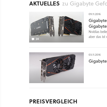
AKTUELLES
zu Gigabyte Gef
09.11.2016
Gigabyte
Gigabyt
Nvidias bel
aber das ist
24
G1 Gamingze
GByte-Varia
03.11.2016
Gigabyte
PREISVERGLEICH