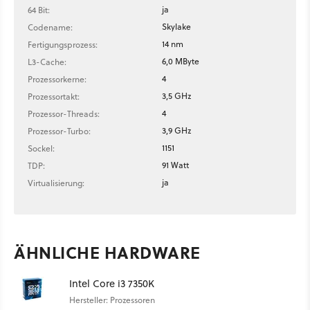
ja
64 Bit:
Skylake
Codename:
14 nm
Fertigungsprozess:
6,0 MByte
L3-Cache:
4
Prozessorkerne:
3,5 GHz
Prozessortakt:
4
Prozessor-Threads:
3,9 GHz
Prozessor-Turbo:
1151
Sockel:
91 Watt
TDP:
ja
Virtualisierung:
ÄHNLICHE HARDWARE
Intel Core i3 7350K
Hersteller: Prozessoren