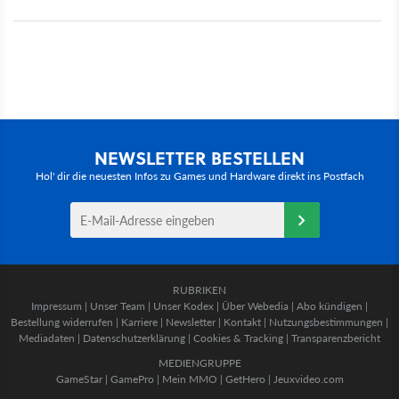
NEWSLETTER BESTELLEN
Hol' dir die neuesten Infos zu Games und Hardware direkt ins Postfach
RUBRIKEN
Impressum
|
Unser Team
|
Unser Kodex
|
Über Webedia
|
Abo kündigen
|
Bestellung widerrufen
|
Karriere
|
Newsletter
|
Kontakt
|
Nutzungsbestimmungen
|
Mediadaten
|
Datenschutzerklärung
|
Cookies & Tracking
|
Transparenzbericht
MEDIENGRUPPE
GameStar
|
GamePro
|
Mein MMO
|
GetHero
|
Jeuxvideo.com