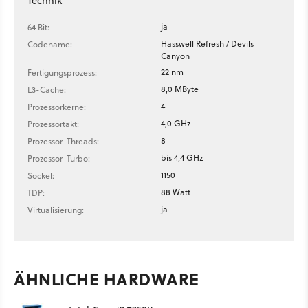
Technik
ja
64 Bit:
Hasswell Refresh / Devils
Codename:
Canyon
22 nm
Fertigungsprozess:
8,0 MByte
L3-Cache:
4
Prozessorkerne:
4,0 GHz
Prozessortakt:
8
Prozessor-Threads:
bis 4,4 GHz
Prozessor-Turbo:
1150
Sockel:
88 Watt
TDP:
ja
Virtualisierung:
ÄHNLICHE HARDWARE