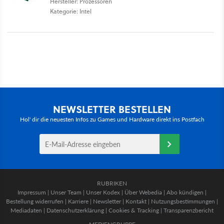
Hersteller: Prozessoren
Kategorie: Intel
NEWSLETTER BESTELLEN
Hol' dir die neuesten Infos zu Games und Hardware direkt ins Postfach
RUBRIKEN
Impressum
|
Unser Team
|
Unser Kodex
|
Über Webedia
|
Abo kündigen
|
Bestellung widerrufen
|
Karriere
|
Newsletter
|
Kontakt
|
Nutzungsbestimmungen
|
Mediadaten
|
Datenschutzerklärung
|
Cookies & Tracking
|
Transparenzbericht