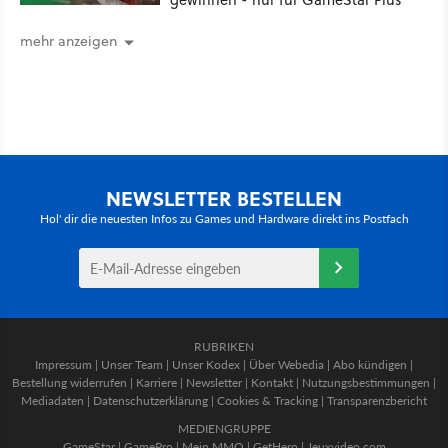
mehr anzeigen
NEWSLETTER BESTELLEN
Hol' dir die neuesten Infos zu Games und Hardware direkt ins Postfach
RUBRIKEN
Impressum
|
Unser Team
|
Unser Kodex
|
Über Webedia
|
Abo kündigen
|
Bestellung widerrufen
|
Karriere
|
Newsletter
|
Kontakt
|
Nutzungsbestimmungen
|
Mediadaten
|
Datenschutzerklärung
|
Cookies & Tracking
|
Transparenzbericht
MEDIENGRUPPE
GameStar
|
GamePro
|
Mein MMO
|
GetHero
|
Jeuxvideo.com