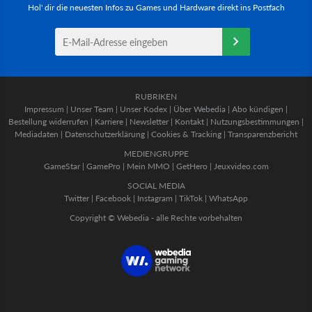
Hol' dir die neuesten Infos zu Games und Hardware direkt ins Postfach
RUBRIKEN
Impressum
|
Unser Team
|
Unser Kodex
|
Über Webedia
|
Abo kündigen
|
Bestellung widerrufen
|
Karriere
|
Newsletter
|
Kontakt
|
Nutzungsbestimmungen
|
Mediadaten
|
Datenschutzerklärung
|
Cookies & Tracking
|
Transparenzbericht
MEDIENGRUPPE
GameStar
|
GamePro
|
Mein MMO
|
GetHero
|
Jeuxvideo.com
SOCIAL MEDIA
Twitter
|
Facebook
|
Instagram
|
TikTok
|
WhatsApp
Copyright © Webedia - alle Rechte vorbehalten