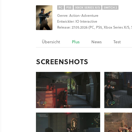
PC
PS5
XBOX SERIES X/S
SWITCH 2
Genre: Action-Adventure
Entwickler: IO Interactive
Release: 27.05.2026 (PC, PS5, Xbox Series X/S, 
Übersicht
Plus
News
Test
SCREENSHOTS