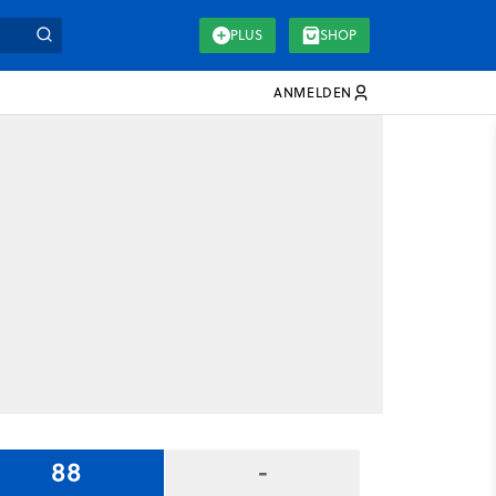
PLUS
SHOP
ANMELDEN
88
-