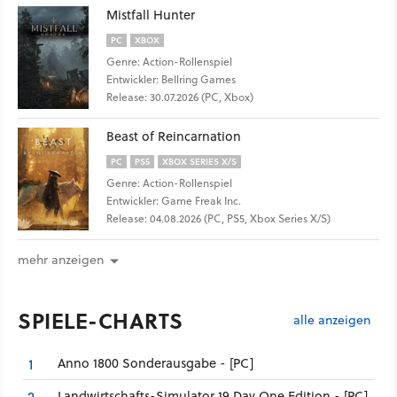
Mistfall Hunter
PC
XBOX
Genre: Action-Rollenspiel
Entwickler: Bellring Games
Release: 30.07.2026 (PC, Xbox)
Beast of Reincarnation
PC
PS5
XBOX SERIES X/S
Genre: Action-Rollenspiel
Entwickler: Game Freak Inc.
Release: 04.08.2026 (PC, PS5, Xbox Series X/S)
mehr anzeigen
SPIELE-CHARTS
alle anzeigen
Anno 1800 Sonderausgabe - [PC]
1
Landwirtschafts-Simulator 19 Day One Edition - [PC]