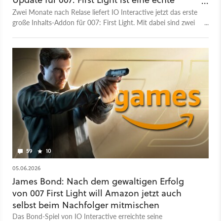
Wucht
Zwei Monate nach Relase liefert IO Interactive jetzt das erste
große Inhalts-Addon für 007: First Light. Mit dabei sind zwei
neue TacSim-Missionen und drei neue Waffen.
59
10
05.06.2026
James Bond: Nach dem gewaltigen Erfolg
von 007 First Light will Amazon jetzt auch
selbst beim Nachfolger mitmischen
Das Bond-Spiel von IO Interactive erreichte seine