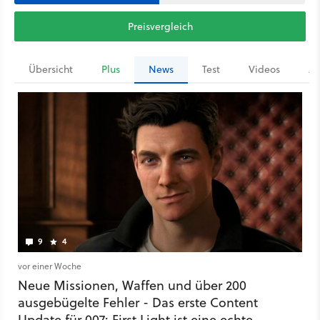
Preisvergleich
Übersicht
Plus
News
Test
Videos
Ar
9
4
vor einer Woche
Neue Missionen, Waffen und über 200
ausgebügelte Fehler - Das erste Content
Update für 007: First Light ist eine echte