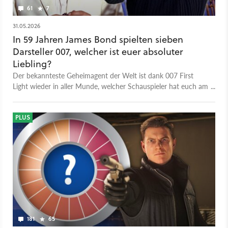
61
7
31.05.2026
In 59 Jahren James Bond spielten sieben
Darsteller 007, welcher ist euer absoluter
Liebling?
Der bekannteste Geheimagent der Welt ist dank 007 First
Light wieder in aller Munde, welcher Schauspieler hat euch am
besten gefallen?
PLUS
181
65