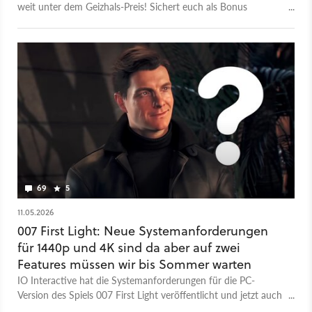
weit unter dem Geizhals-Preis! Sichert euch als Bonus
Blockbuster-Games wie 007 First Light und Battlefield 6 in der
Phantom Edition direkt zum Kauf dazu.
69
5
11.05.2026
007 First Light: Neue Systemanforderungen
für 1440p und 4K sind da aber auf zwei
Features müssen wir bis Sommer warten
IO Interactive hat die Systemanforderungen für die PC-
Version des Spiels 007 First Light veröffentlicht und jetzt auch
die 1440p und 4K Voraussetzungen nachgereicht.