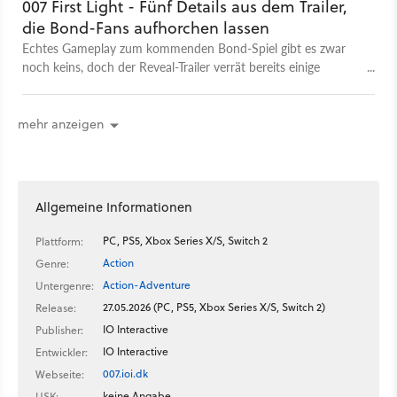
007 First Light - Fünf Details aus dem Trailer,
die Bond-Fans aufhorchen lassen
Echtes Gameplay zum kommenden Bond-Spiel gibt es zwar
noch keins, doch der Reveal-Trailer verrät bereits einige
interessante Details über das neue Abenteuer des britischen
Geheimagenten.
mehr anzeigen
Allgemeine Informationen
PC, PS5, Xbox Series X/S, Switch 2
Plattform:
Action
Genre:
Action-Adventure
Untergenre:
27.05.2026 (PC, PS5, Xbox Series X/S, Switch 2)
Release:
IO Interactive
Publisher:
IO Interactive
Entwickler:
007.ioi.dk
Webseite:
keine Angabe
USK: