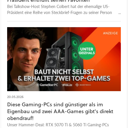
Bei Talkshow-Host Stephen Colbert hat der ehemalige US-
Präsident eine Reihe von Steckbrief-Fragen zu seiner Person
beantwortet. Dabei verrät Obama seinen liebsten Action-Film
und auch seinen liebsten Burger.
20.05.2026
Diese Gaming-PCs sind günstiger als im
Eigenbau und zwei AAA-Games gibt's direkt
obendrauf!
Unser Hammer-Deal: RTX 5070 Ti & 5060 Ti Gaming-PCs