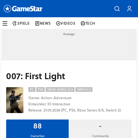
SPIELE
NEWS
VIDEOS
TECH
007: First Light
PC
PS5
XBOX SERIES X/S
SWITCH 2
Genre: Action-Adventure
Entwickler: IO Interactive
Release: 27.05.2026 (PC, PS5, Xbox Series X/S, Switch 2)
88
-
GameStar
Community