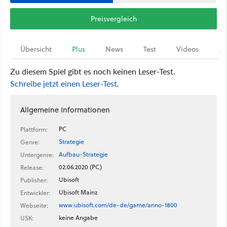
Preisvergleich
Übersicht
Plus
News
Test
Videos
Ar
Zu diesem Spiel gibt es noch keinen Leser-Test.
Schreibe jetzt einen Leser-Test
.
Allgemeine Informationen
PC
Plattform:
Strategie
Genre:
Aufbau-Strategie
Untergenre:
02.06.2020 (PC)
Release:
Ubisoft
Publisher:
Ubisoft Mainz
Entwickler:
www.ubisoft.com/de-de/game/anno-1800
Webseite:
keine Angabe
USK: