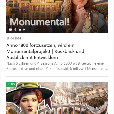
16
9
28.04.2024
Anno 1800 fortzusetzen, wird ein
Monumentalprojekt! | Rückblick und
Ausblick mit Entwicklern
Nach 5 Jahren und 4 Seasons Anno 1800 wagt Géraldine eine
Retrospektive und einen Zukunftsausblick mit zwei Menschen
direkt aus dem Entwicklerteam. Neben Antworten auf
brennende Fragen finden sie eine Einigung: Anno 1800 selbst
ist der größte Konkurrent eines neuen Annos.
PLUS