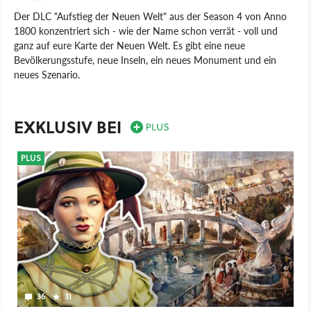
Der DLC "Aufstieg der Neuen Welt" aus der Season 4 von Anno
1800 konzentriert sich - wie der Name schon verrät - voll und
ganz auf eure Karte der Neuen Welt. Es gibt eine neue
Bevölkerungsstufe, neue Inseln, ein neues Monument und ein
neues Szenario.
PC
Spiel
Aufbau-Strategie
Strategie
Ubisoft
Ubisoft Mainz
Anno 1800: Aufstieg der Neuen Welt
Anno 1800
EXKLUSIV BEI
PLUS
36
31