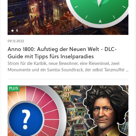
Anno 1800 richtig loslegen wollt, haben wir noch einen
praktischen Guide mit allen Infos, die (Wieder-)Einsteiger
brauchen, um möglichst viel Spaß im Game zu haben. Was
haltet ihr vom finalen DLC von Anno 1800? Schreibt es uns in
die Kommentare!
6
09.12.2022
Anno 1800: Aufstieg der Neuen Welt - DLC-
Guide mit Tipps fürs Inselparadies
Strom für die Karibik, neue Bewohner, eine Rieseninsel, zwei
Monumente und ein Samba-Soundtrack, der selbst Tanzmuffel
zum Fußwippen bringt: Der letzte große DLC macht das
Inselparadies noch paradiesischer.
PLUS