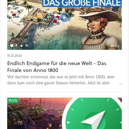
4
15
20:03
15.12.2022
Endlich Endgame für die neue Welt - Das
Finale von Anno 1800
Wir dachten schonmal, das war es jetzt mit Anno 1800, aber
dann kam noch eine ganze Season hinterher. Jetzt ist aber
wirklich der allerletzte DLC herausgekommen und der bringt
nochmal ordentlich Schwung ins Endgame. Was Aufstieg der
neuen Welt zu bieten hat und was unsere Testerin Géraldine
PLUS
Hohmann davon hält, erfahrt ihr im Video. Ausführlicher und
im Detail gibt es Géraldines Meinung zu Anno 1800: Aufstige
der neuen Welt natürlich auch im Test auf GameStar Plus.
Wenn ihr, wie Maurice, erst jetzt mit allen Erweiterungen in