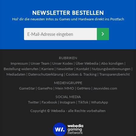
NEWSLETTER BESTELLEN
Hol' dir die neuesten Infos zu Games und Hardware direkt ins Postfach
RUBRIKEN
Impressum
|
Unser Team
|
Unser Kodex
|
Über Webedia
|
Abo kündigen
|
Bestellung widerrufen
|
Karriere
|
Newsletter
|
Kontakt
|
Nutzungsbestimmungen
|
Mediadaten
|
Datenschutzerklärung
|
Cookies & Tracking
|
Transparenzbericht
MEDIENGRUPPE
GameStar
|
GamePro
|
Mein MMO
|
GetHero
|
Jeuxvideo.com
SOCIAL MEDIA
Twitter
|
Facebook
|
Instagram
|
TikTok
|
WhatsApp
Copyright © Webedia - alle Rechte vorbehalten