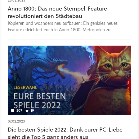
26.02.2023
Anno 1800: Das neue Stempel-Feature
revolutioniert den Städtebau
Kopieren und woanders neu aufbauen: Ein geniales neues
Feature erleichtert euch in Anno 1800, Metropolen zu
errichten. Das Video gibt einen Vorgeschmack. Darin zeigen
die Entwickler von Ubisoft Mainz, wie ihr mit dem Stempel
eine Ansammlung von Gebäuden, Straßen und Ornamenten
markieren, abspeichern und anschließend woanders exakt
gleich erneut einsetzen könnt. Tolle Idee: Die Stempel lassen
sich auch in anderen Spielständen einsetzen und sogar über
das Internet mit Freunden teilen. Ihr könnt Stempel
importieren, im Windows-Explorer umbenennen und in
Ordnern organisieren. Das Stempel-Feature kommt mit dem
letzten Update für Anno 1800 ins Spiel, über weitere
angekündigte Features und den Releasetermin informieren wir
euch in unserer News zum Thema.
207
19
07.02.2023
Die besten Spiele 2022: Dank eurer PC-Liebe
sieht die Top 5 ganz anders aus