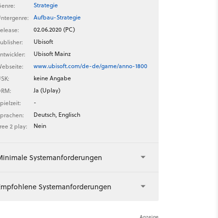
Strategie
enre:
Aufbau-Strategie
ntergenre:
02.06.2020 (PC)
elease:
Ubisoft
ublisher:
Ubisoft Mainz
ntwickler:
www.ubisoft.com/de-de/game/anno-1800
ebseite:
keine Angabe
SK:
Ja (Uplay)
DRM:
-
pielzeit:
Deutsch, Englisch
prachen:
Nein
ree 2 play:
Minimale Systemanforderungen
Empfohlene Systemanforderungen