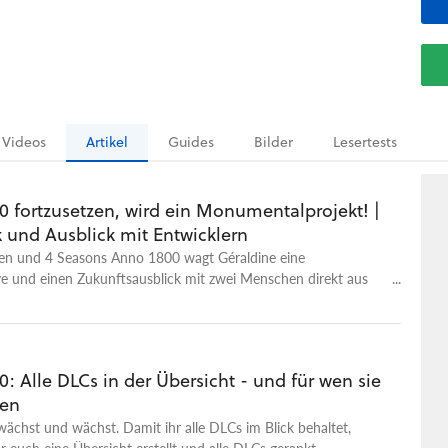
Videos
Artikel
Guides
Bilder
Lesertests
0 fortzusetzen, wird ein Monumentalprojekt! |
 und Ausblick mit Entwicklern
en und 4 Seasons Anno 1800 wagt Géraldine eine
ve und einen Zukunftsausblick mit zwei Menschen direkt aus
lerteam. Neben Antworten auf brennende Fragen finden sie
g: Anno 1800 selbst ist der größte Konkurrent eines neuen
: Alle DLCs in der Übersicht - und für wen sie
nen
chst und wächst. Damit ihr alle DLCs im Blick behaltet,
r euch eine Übersicht erstellt und alle DLCs gerankt.