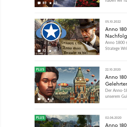
85
23
05.10.2022
Anno 180
Nachfolge
Anno 1800 st
Stratege Wri
72
15
etwas ander
PLUS
22.10.2020
Anno 180
Gelehrte
Der Anno-18
unserem Gui
7
8
euren Geleh
PLUS
02.06.2020
Anno 1800