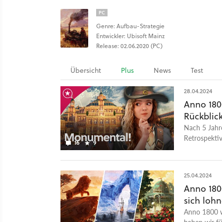
PC
Genre: Aufbau-Strategie
Entwickler: Ubisoft Mainz
Release: 02.06.2020 (PC)
Übersicht
Plus
News
Test
28.04.2024
Anno 180
Rückblick
Nach 5 Jahr
Retrospekti
16
9
dem Entwick
eine Einigun
Annos.
25.04.2024
Anno 1800
sich loh
Anno 1800 wä
haben wir fü