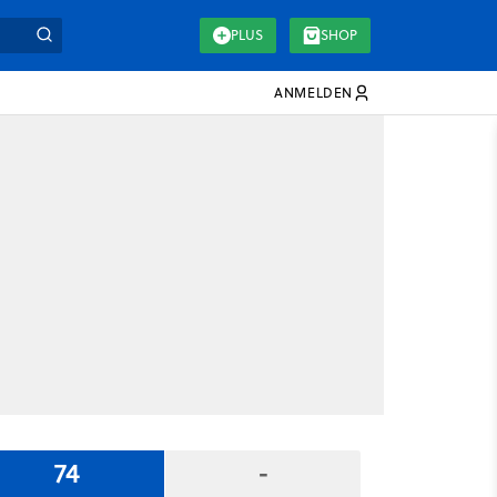
PLUS
SHOP
ANMELDEN
74
-