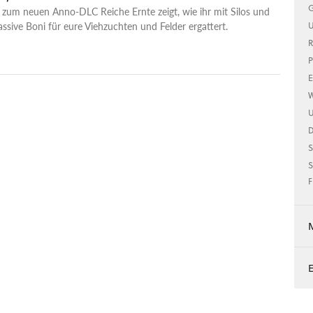
G
 zum neuen Anno-DLC Reiche Ernte zeigt, wie ihr mit Silos und
ssive Boni für eure Viehzuchten und Felder ergattert.
U
R
P
E
W
U
S
S
F