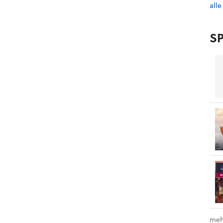
alle
SP
meh