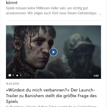
könnt
Spiele müssen keine Millionen-Seller sein, um richtig gut
anzukommen. Wir zeigen euch fünf neue Steam-Geheimtipps
aus dem Untergrund.
1
1
1:40
16.02.2024
»Würdest du mich verbannen?« Der Launch-
Trailer zu Banishers stellt die größte Frage des
Spiels
In Banishers: Ghosts of New Eden werdet ihr zu Geisterjägern