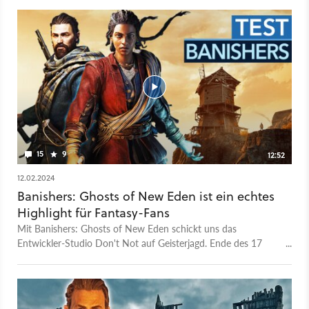
15
9
12:52
12.02.2024
Banishers: Ghosts of New Eden ist ein echtes
Highlight für Fantasy-Fans
Mit Banishers: Ghosts of New Eden schickt uns das
Entwickler-Studio Don't Not auf Geisterjagd. Ende des 17
Jahrhunderts sollen wir in Amerika finstere Bedrohungen
aufspüren und ausschalten. Doch das ist gar nicht so leicht,
denn wir sind selbst in Geisterbegleitung unterwegs. In
Banishers: Ghosts of New Eden müssen wir zudem viele