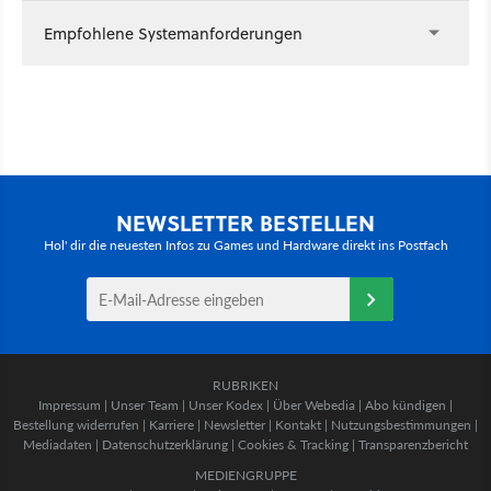
Empfohlene Systemanforderungen
NEWSLETTER BESTELLEN
Hol' dir die neuesten Infos zu Games und Hardware direkt ins Postfach
RUBRIKEN
Impressum
|
Unser Team
|
Unser Kodex
|
Über Webedia
|
Abo kündigen
|
Bestellung widerrufen
|
Karriere
|
Newsletter
|
Kontakt
|
Nutzungsbestimmungen
|
Mediadaten
|
Datenschutzerklärung
|
Cookies & Tracking
|
Transparenzbericht
MEDIENGRUPPE