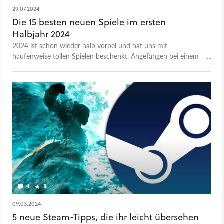
29.07.2024
Die 15 besten neuen Spiele im ersten
Halbjahr 2024
2024 ist schon wieder halb vorbei und hat uns mit
haufenweise tollen Spielen beschenkt. Angefangen bei einem
neuen Prince of Persia, über den Überraschungshit Stellar
Blade bis zu einem Helldivers 2, das ebenfalls überraschend
großen Anklang in der Community gefunden hat. Weil es so
viele tolle Spiele 2024 gibt, konzentrieren wir uns in dieser
Liste entsprechend auf wirklich auf komplett neue Titel.
Entsprechend werdet ihr hier keine Remaster oder Remakes
finden. Los geht's!
4
8
09.03.2024
5 neue Steam-Tipps, die ihr leicht übersehen