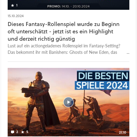
1
15.10.2024
Dieses Fantasy-Rollenspiel wurde zu Beginn
oft unterschätzt - jetzt ist es ein Highlight
und derzeit richtig günstig
Lust auf ein actiongeladenes Rollenspiel im Fantasy-Setting?
Das bekommt ihr mit Banishers: Ghosts of New Eden, das
von den Machern von Life is Strange stammt und derzeit
richtig günstig zu haben ist.
2
5
21:10