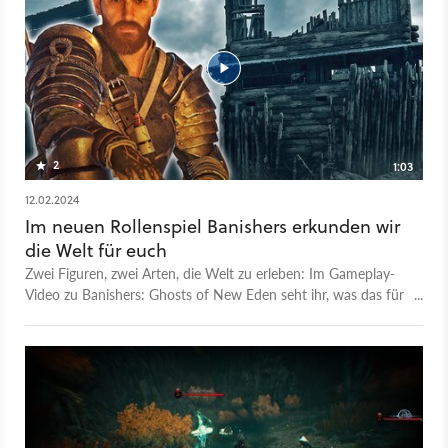
schwerwiegende Entscheidungen treffen, die an unserem
Gewissen nagen und den Fortgang der Story beeinflussen.
Wie gut dem Spiel die Balance zwischen Action-Gameplay
und Story-Telling gelingt und wo die Stärken und Schwächen
von Banishers: Ghosts of New Eden liegen, klären wir im Test-
Video.
2
1:03
12.02.2024
Im neuen Rollenspiel Banishers erkunden wir
die Welt für euch
Zwei Figuren, zwei Arten, die Welt zu erleben: Im Gameplay-
Video zu Banishers: Ghosts of New Eden seht ihr, was das für
Auswirkungen auf die Open World hat. Aufgenommen hat
den Clip GameStar-Autorin Elena Schulz, die unlängst 30
Stunden im Rollenspiel von Entwickler Don't Nod (Life is
Strange) verbracht hat und dabei besonders viel Spaß an der
Story hatte. Die Open World dagegen? Eher langweilig, weil ihr
euch oft wie im Video zu sehen unter Tage bewegt und es an
spannenden Nebenbeschäftigungen mangelt. Im GameStar-