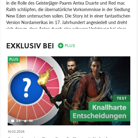
in die Rolle des Geisterjäger-Paares Antea Duarte und Red mac
Raith schlüpfen, die übernatürliche Vorkommnisse in der Siedlung
New Eden untersuchen sollen. Die Story ist in einer fantastischen
Version Nordamerikas im 17. Jahrhundert angesiedelt und dreht
sich darum, dass Antea durch eine schwere Verletzung bei einer
Mission selbst zu einem Geist wurde. Mit unseren Entscheidungen
sollen wir die Handlung formen und die Schicksale der Charaktere
EXKLUSIV BEI
beeinflussen, ganz wie auch schon in den vorherigen Spielen von
Entwickler Don't Nod.
PLUS
Spiel
PC
PlayStation
Xbox
Rollenspiel
Don't Nod
PlayStation 5
Xbox Series X/S
Focus Entertainment
64
56
14.02.2024