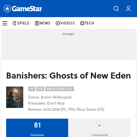
SPIELE
NEWS
VIDEOS
TECH
Banishers: Ghosts of New Eden
PC
PS5
XBOX SERIES X/S
Genre: Action-Rollenspiel
Entwickler: Don't Nod
Release: 13.02.2024 (PC, PS5, Xbox Series X/S)
81
-
GameStar
Community