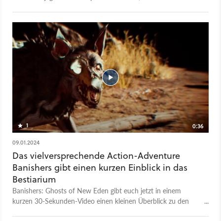
einer der Geisterjäger selbst zu einem Untoten wurde. Die
Geschichte spielt im Jahr 1695 in New Eden und folgt Antea
und Red, einem Liebespaar und gleichzeitig professionellen,
Banishern genannten Geisterjägern. Allerdings stirbt Antea auf
einer Mission, was Red in eine schwierige Lage bringt.
Banishers: Ghosts of New Eden" könnt ihr ab dem 13. Februar
2024 auf PS5, Xbox Series X|S und Windows spielen.
1
0:36
09.01.2024
Das vielversprechende Action-Adventure
Banishers gibt einen kurzen Einblick in das
Bestiarium
Banishers: Ghosts of New Eden gibt euch jetzt in einem
kurzen 30-Sekunden-Video einen kleinen Überblick zu den
Gegnern, denen ihr im Spiel begegnen werdet. Und obwohl