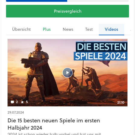
Preisvergleich
Übersicht
Plus
News
Test
Videos
Ar
2
5
21:10
29.07.2024
Die 15 besten neuen Spiele im ersten
Halbjahr 2024
2024 ist schon wieder halb vorbei und hat uns mit