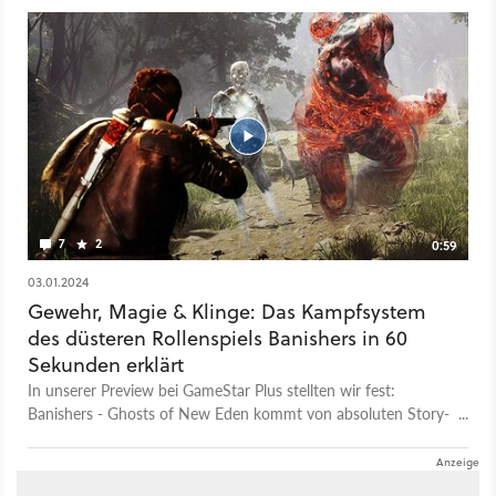
dabei nichts gesagt wird, wird schnell klar, dass eure
Widersacher im Spiel durchaus gruselig aussehen. Begonnen
bei mysteriösen Wölfen über furchteinflößende Zombies bis
hin zu Geistern, wirft euch der Titel allen möglichen
übernatürlichen Wesen entgegen, mit denen ihr es aufnehmen
müsst. Banishers: Ghosts of New Eden soll am 13. Februar
2024 erscheinen.
7
2
0:59
03.01.2024
Gewehr, Magie & Klinge: Das Kampfsystem
des düsteren Rollenspiels Banishers in 60
Sekunden erklärt
In unserer Preview bei GameStar Plus stellten wir fest:
Banishers - Ghosts of New Eden kommt von absoluten Story-
Experten und könnte das erste richtig große Rollenspiel-
Highlight in 2024 werden! Jetzt geben uns die Macher einen
tieferen Einblick in das Kampfsystem und zeigen in 60