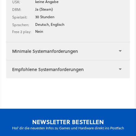
keine Angabe
USK:
Ja (Steam)
DRM:
30 Stunden
Spielzeit:
Deutsch, Englisch
Sprachen:
Nein
Free 2 play:
Minimale Systemanforderungen
Empfohlene Systemanforderungen
NEWSLETTER BESTELLEN
Hol' dir die neuesten Infos zu Games und Hardware direkt ins Postfach