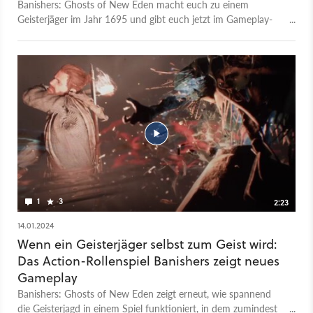
Banishers: Ghosts of New Eden macht euch zu einem
Geisterjäger im Jahr 1695 und gibt euch jetzt im Gameplay-
Breakdown-Trailer tiefere Einblicke in das Kampfsystem. Im
Zentrum der Erzählung stehen Antea und Red, die es sich zur
Aufgabe gemacht haben, die Menschen vor den
umherwandernden Geistern zu schützen. Im Video seht ihr,
wie sie dabei vorgehen: Hier gibt es eine Mischung aus
verschiedenen Kampfstilen wie Gewehr, Schwert und
Feuerbann in Kombination mit den ätherischen Angriffen von
Antea. Banishers: Ghosts of New Eden erscheint am 13.
Februar 2024.
1
3
2:23
14.01.2024
Wenn ein Geisterjäger selbst zum Geist wird:
Das Action-Rollenspiel Banishers zeigt neues
Gameplay
Banishers: Ghosts of New Eden zeigt erneut, wie spannend
die Geisterjagd in einem Spiel funktioniert, in dem zumindest