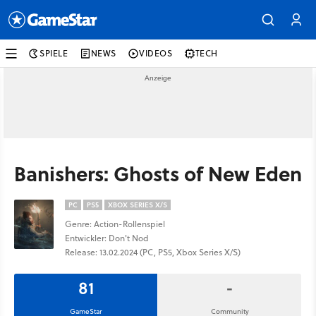
SPIELE
NEWS
VIDEOS
TECH
Banishers: Ghosts of New Eden
PC
PS5
XBOX SERIES X/S
Genre: Action-Rollenspiel
Entwickler: Don't Nod
Release: 13.02.2024 (PC, PS5, Xbox Series X/S)
81
-
GameStar
Community