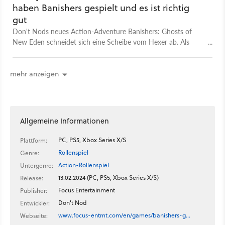
haben Banishers gespielt und es ist richtig
gut
Don't Nods neues Action-Adventure Banishers: Ghosts of
New Eden schneidet sich eine Scheibe vom Hexer ab. Als
Geisterjäger-Pärchen Red und Antea seid ihr hier Ende des 17.
Jahrhundert in den düsteren Wäldern von Neuengland
unterwegs und macht gegen klingende Münze Spukgestalten
mehr anzeigen
den Gar aus. Das macht Don't Nod gerde noch so Das
Schlimme daran: Antea ist selbst vor kurzem zum Geist
geworden! Nun kämpft Red mit ihr gemeinsam, um seine Frau
zurück zu holen. Wir konnten die Odyssee der beiden
Allgemeine Informationen
anspielen. Wie dieser clevere Kampf aus Diesseits und Jenseits
funktioniert, worauf es Bansihers wirklich ankommt und was
PC, PS5, Xbox Series X/S
Plattform:
das Spiel mit Life is Strange zu tun hat, erfahrt ihr im Preview-
Rollenspiel
Genre:
Video!
Action-Rollenspiel
Untergenre:
13.02.2024 (PC, PS5, Xbox Series X/S)
Release:
Focus Entertainment
Publisher:
Don't Nod
Entwickler:
www.focus-entmt.com/en/games/banishers-g…
Webseite: