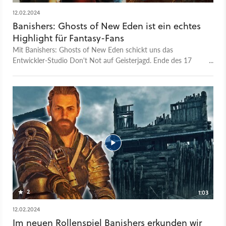
12.02.2024
Banishers: Ghosts of New Eden ist ein echtes
Highlight für Fantasy-Fans
Mit Banishers: Ghosts of New Eden schickt uns das
Entwickler-Studio Don't Not auf Geisterjagd. Ende des 17
Jahrhunderts sollen wir in Amerika finstere Bedrohungen
aufspüren und ausschalten. Doch das ist gar nicht so leicht,
denn wir sind selbst in Geisterbegleitung unterwegs. In
Banishers: Ghosts of New Eden müssen wir zudem viele
schwerwiegende Entscheidungen treffen, die an unserem
Gewissen nagen und den Fortgang der Story beeinflussen.
Wie gut dem Spiel die Balance zwischen Action-Gameplay
und Story-Telling gelingt und wo die Stärken und Schwächen
von Banishers: Ghosts of New Eden liegen, klären wir im Test-
Video.
2
1:03
12.02.2024
Im neuen Rollenspiel Banishers erkunden wir