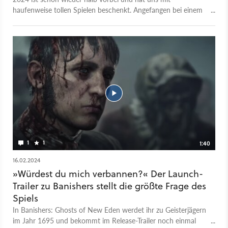
haufenweise tollen Spielen beschenkt. Angefangen bei einem
neuen Prince of Persia, über den Überraschungshit Stellar
Blade bis zu einem Helldivers 2, das ebenfalls überraschend
großen Anklang in der Community gefunden hat. Weil es so
viele tolle Spiele 2024 gibt, konzentrieren wir uns in dieser
Liste entsprechend auf wirklich auf komplett neue Titel.
Entsprechend werdet ihr hier keine Remaster oder Remakes
finden. Los geht's!
1
1
1:40
16.02.2024
»Würdest du mich verbannen?« Der Launch-
Trailer zu Banishers stellt die größte Frage des
Spiels
In Banishers: Ghosts of New Eden werdet ihr zu Geisterjägern
im Jahr 1695 und bekommt im Release-Trailer noch einmal