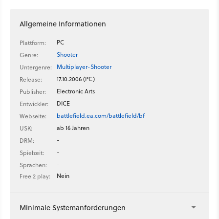
Allgemeine Informationen
PC
Plattform:
Shooter
Genre:
Multiplayer-Shooter
Untergenre:
17.10.2006 (PC)
Release:
Electronic Arts
Publisher:
DICE
Entwickler:
battlefield.ea.com/battlefield/bf
Webseite:
ab 16 Jahren
USK:
-
DRM:
-
Spielzeit:
-
Sprachen:
Nein
Free 2 play:
Minimale Systemanforderungen