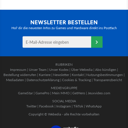
NEWSLETTER BESTELLEN
Hol' dir die neuesten Infos zu Games und Hardware direkt ins Postfach
RUBRIKEN
Impressum
|
Unser Team
|
Unser Kodex
|
Über Webedia
|
Abo kündigen
|
Bestellung widerrufen
|
Karriere
|
Newsletter
|
Kontakt
|
Nutzungsbestimmungen
|
Mediadaten
|
Datenschutzerklärung
|
Cookies & Tracking
|
Transparenzbericht
MEDIENGRUPPE
GameStar
|
GamePro
|
Mein MMO
|
GetHero
|
Jeuxvideo.com
SOCIAL MEDIA
Twitter
|
Facebook
|
Instagram
|
TikTok
|
WhatsApp
Copyright © Webedia - alle Rechte vorbehalten