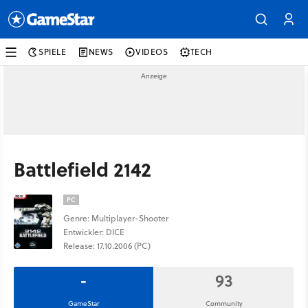
SPIELE
NEWS
VIDEOS
TECH
Battlefield 2142
PC
Genre: Multiplayer-Shooter
Entwickler: DICE
Release: 17.10.2006 (PC)
-
93
GameStar
Community