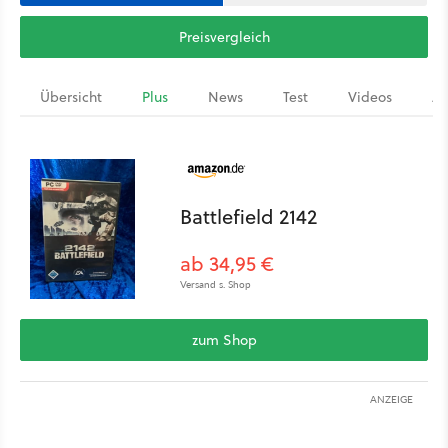
Preisvergleich
Übersicht
Plus
News
Test
Videos
Ar
Battlefield 2142
ab 34,95 €
Versand s. Shop
zum Shop
ANZEIGE