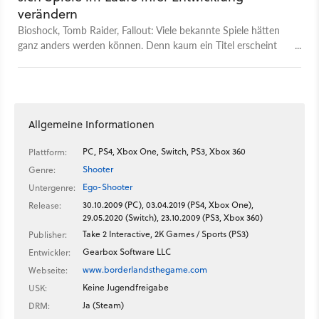
verändern
Bioshock, Tomb Raider, Fallout: Viele bekannte Spiele hätten
ganz anders werden können. Denn kaum ein Titel erscheint
so, wie er ursprünglich gedacht war.
Allgemeine Informationen
PC, PS4, Xbox One, Switch, PS3, Xbox 360
Plattform:
Shooter
Genre:
Ego-Shooter
Untergenre:
30.10.2009 (PC), 03.04.2019 (PS4, Xbox One),
Release:
29.05.2020 (Switch), 23.10.2009 (PS3, Xbox 360)
Take 2 Interactive, 2K Games / Sports (PS3)
Publisher:
Gearbox Software LLC
Entwickler:
www.borderlandsthegame.com
Webseite:
Keine Jugendfreigabe
USK:
Ja (Steam)
DRM: