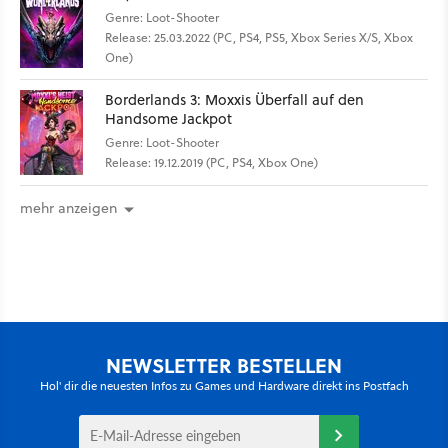
Genre: Loot-Shooter
Release: 25.03.2022 (PC, PS4, PS5, Xbox Series X/S, Xbox
One)
Borderlands 3: Moxxis Überfall auf den
Handsome Jackpot
Genre: Loot-Shooter
Release: 19.12.2019 (PC, PS4, Xbox One)
mehr anzeigen
NEWSLETTER BESTELLEN
Hol' dir die neuesten Infos zu Games und Hardware direkt ins Postfach