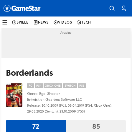
SPIELE
NEWS
VIDEOS
TECH
Borderlands
PC
PS4
XBOX ONE
SWITCH
PS3
Genre: Ego-Shooter
Entwickler: Gearbox Software LLC
Release: 30.10.2009 (PC), 03.04.2019 (PS4, Xbox One),
29.05.2020 (Switch), 23.10.2009 (PS3)
72
85