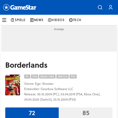
SPIELE
NEWS
VIDEOS
TECH
Borderlands
PC
PS4
XBOX ONE
SWITCH
PS3
Genre: Ego-Shooter
Entwickler: Gearbox Software LLC
Release: 30.10.2009 (PC), 03.04.2019 (PS4, Xbox One),
29.05.2020 (Switch), 23.10.2009 (PS3)
72
85