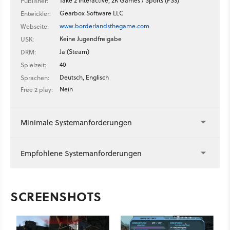
Take 2 Interactive, 2K Games / Sports (PS3)
Publisher:
Gearbox Software LLC
Entwickler:
www.borderlandsthegame.com
Webseite:
Keine Jugendfreigabe
USK:
Ja (Steam)
DRM:
40
Spielzeit:
Deutsch, Englisch
Sprachen:
Nein
Free 2 play:
Minimale Systemanforderungen
Empfohlene Systemanforderungen
SCREENSHOTS