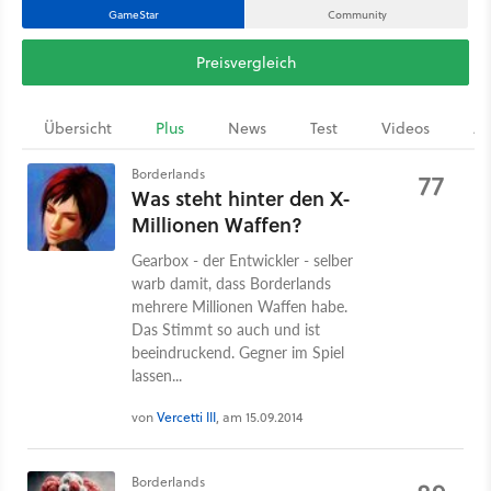
GameStar
Community
Preisvergleich
Übersicht
Plus
News
Test
Videos
Ar
Borderlands
77
Was steht hinter den X-
Millionen Waffen?
Gearbox - der Entwickler - selber
warb damit, dass Borderlands
mehrere Millionen Waffen habe.
Das Stimmt so auch und ist
beeindruckend. Gegner im Spiel
lassen...
von
Vercetti III
, am 15.09.2014
Borderlands