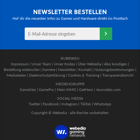
NEWSLETTER BESTELLEN
Hol' dir die neuesten Infos zu Games und Hardware direkt ins Postfach
RUBRIKEN
Impressum
|
Unser Team
|
Unser Kodex
|
Über Webedia
|
Abo kündigen
|
Bestellung widerrufen
|
Karriere
|
Newsletter
|
Kontakt
|
Nutzungsbestimmungen
|
Mediadaten
|
Datenschutzerklärung
|
Cookies & Tracking
|
Transparenzbericht
MEDIENGRUPPE
GameStar
|
GamePro
|
Mein MMO
|
GetHero
|
Jeuxvideo.com
SOCIAL MEDIA
Twitter
|
Facebook
|
Instagram
|
TikTok
|
WhatsApp
Copyright © Webedia - alle Rechte vorbehalten