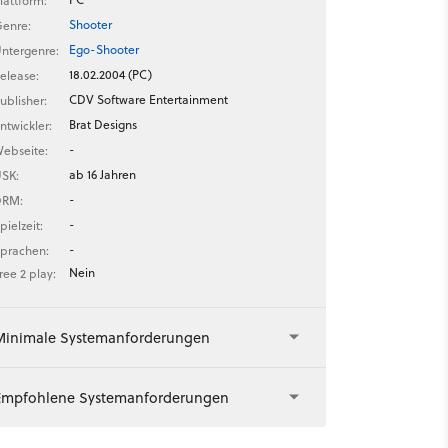
lattform:
Shooter
enre:
Ego-Shooter
ntergenre:
18.02.2004 (PC)
elease:
CDV Software Entertainment
ublisher:
Brat Designs
ntwickler:
-
ebseite:
ab 16 Jahren
SK:
-
DRM:
-
pielzeit:
-
prachen:
Nein
ree 2 play:
Minimale Systemanforderungen
Empfohlene Systemanforderungen