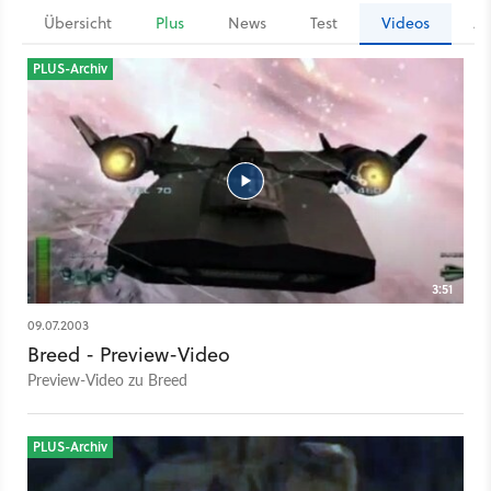
Übersicht
Plus
News
Test
Videos
Ar
PLUS-Archiv
3:51
09.07.2003
Breed - Preview-Video
Preview-Video zu Breed
PLUS-Archiv