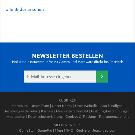
alle Bilder ansehen
NEWSLETTER BESTELLEN
Hol' dir die neuesten Infos zu Games und Hardware direkt ins Postfach
RUBRIKEN
Impressum
|
Unser Team
|
Unser Kodex
|
Über Webedia
|
Abo kündigen
|
Bestellung widerrufen
|
Karriere
|
Newsletter
|
Kontakt
|
Nutzungsbestimmungen
|
Mediadaten
|
Datenschutzerklärung
|
Cookies & Tracking
|
Transparenzbericht
MEDIENGRUPPE
GameStar
|
GamePro
|
Mein MMO
|
GetHero
|
Jeuxvideo.com