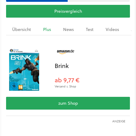
Preisvergleich
Übersicht
Plus
News
Test
Videos
Ar
Brink
ab 9,77 €
Versand s. Shop
zum Shop
ANZEIGE