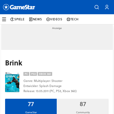
SPIELE
NEWS
VIDEOS
TECH
Brink
PC
PS3
XBOX 360
Genre: Multiplayer-Shooter
Entwickler: Splash Damage
Release: 13.05.2011 (PC, PS3, Xbox 360)
77
87
GameStar
Community