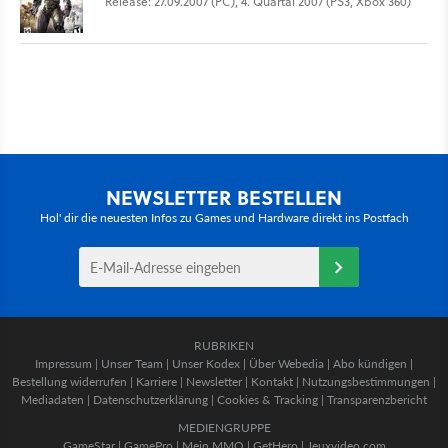
Release: 27.09.2007 (PC), 4. Quartal 2007 (PS3, Xbox 360)
NEWSLETTER BESTELLEN
Hol' dir die neuesten Infos zu Games und Hardware direkt ins Postfach
RUBRIKEN
Impressum
|
Unser Team
|
Unser Kodex
|
Über Webedia
|
Abo kündigen
|
Bestellung widerrufen
|
Karriere
|
Newsletter
|
Kontakt
|
Nutzungsbestimmungen
|
Mediadaten
|
Datenschutzerklärung
|
Cookies & Tracking
|
Transparenzbericht
MEDIENGRUPPE
GameStar
|
GamePro
|
Mein MMO
|
GetHero
|
Jeuxvideo.com