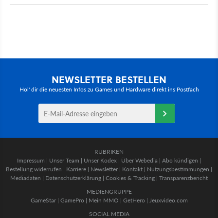
NEWSLETTER BESTELLEN
Hol' dir die neuesten Infos zu Games und Hardware direkt ins Postfach
RUBRIKEN
Impressum
|
Unser Team
|
Unser Kodex
|
Über Webedia
|
Abo kündigen
|
Bestellung widerrufen
|
Karriere
|
Newsletter
|
Kontakt
|
Nutzungsbestimmungen
|
Mediadaten
|
Datenschutzerklärung
|
Cookies & Tracking
|
Transparenzbericht
MEDIENGRUPPE
GameStar
|
GamePro
|
Mein MMO
|
GetHero
|
Jeuxvideo.com
SOCIAL MEDIA