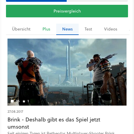
Preisvergleich
Übersicht
Plus
News
Test
Videos
Ar
35
1
27.08.2017
Brink - Deshalb gibt es das Spiel jetzt
umsonst
Seit einigen Tagen ist Bethesdas Multiplayer-Shooter Brink