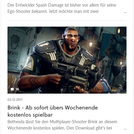
Der Entwickler Spash Damage ist bisher vor allem für seine
Ego-Shooter bekannt. Jetzt möchte man mit zwei
ausgegliederten Firmen neue Märkte erobern.
16
02.12.2011
Brink - Ab sofort übers Wochenende
kostenlos spielbar
Bethesda lässt Sie den Multiplayer-Shooter Brink an diesem
Wochenende kostenlos spielen. Den Download gibt's bei
Steam, die Aktion läuft bereits.