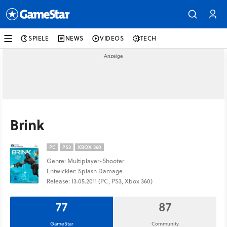
SPIELE
NEWS
VIDEOS
TECH
Brink
PC
PS3
XBOX 360
Genre: Multiplayer-Shooter
Entwickler: Splash Damage
Release: 13.05.2011 (PC, PS3, Xbox 360)
77
87
GameStar
Community