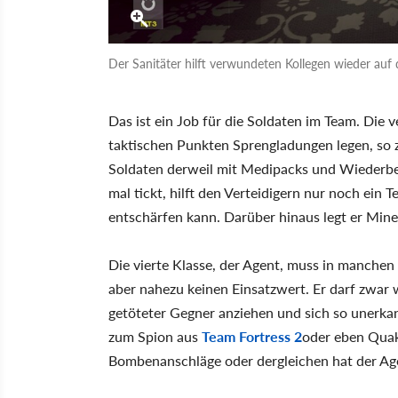
Der Sanitäter hilft verwundeten Kollegen wieder auf 
Das ist ein Job für die Soldaten im Team. Die 
taktischen Punkten Sprengladungen legen, so z
Soldaten derweil mit Medipacks und Wiederbe
mal tickt, hilft den Verteidigern nur noch ein T
entschärfen kann. Darüber hinaus legt er Mine
Die vierte Klasse, der Agent, muss in manche
aber nahezu keinen Einsatzwert. Er darf zwar 
getöteter Gegner anziehen und sich so unerka
zum Spion aus
Team Fortress 2
oder eben Quak
Bombenanschläge oder dergleichen hat der Age