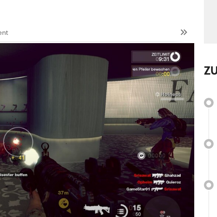
ent
Z