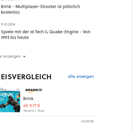
Brink - Multiplayer-Shooter ist plötzlich
kostenlos
11.10.2014
Spiele mit der id Tech & Quake-Engine - Von
1993 bis heute
r anzeigen
REISVERGLEICH
alle anzeigen
Brink
ab 9,77 €
Versand s. Shop
ANZEIGE