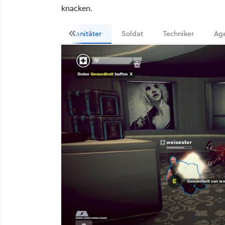
knacken.
Sanitäter
Soldat
Techniker
Ag