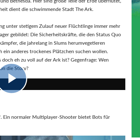
nd Bethesda. Hier sind große Teile der Erde überflutet,
hheit dient die schwimmende Stadt The Ark.
Ding unter stetigem Zulauf neuer Flüchtlinge immer mehr
er gebildet: Die Sicherheitskräfte, die den Status Quo
kämpfer, die jahrelang in Slums herumvegetieren
ch ein anderes trockenes Plätzchen suchen wollen.
 doch eh zu voll auf der Ark ist? Gegenfrage: Wen
on die Story?
9:33
 Ein normaler Multiplayer-Shooter bietet Bots für