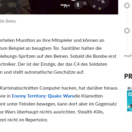
die Beine.
verteilen Munition an ihre Mitspieler und können an
um Beispiel an besagtem Tor. Sanitäter halten die
lebungs-Spritzen auf den Beinen. Sobald die Bombe erst
meh
echniker. Der ist der Einzige, der das C4 des Soldaten
n und stellt automatische Geschütze auf.
P
n Kartenabschnitten Computer hacken, hat darüber hinaus
wie in
Enemy Territory: Quake Wars
die Klamotten
nnt unter Feinden bewegen, kann dort aber im Gegensatz
e Wars überhaupt nichts ausrichten. Stealth-Kills,
nt nicht im Repertoire.