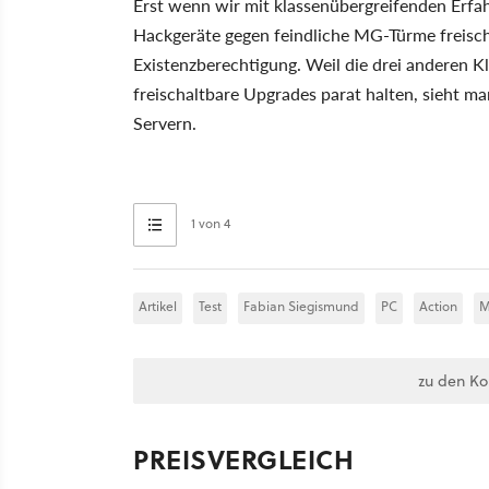
Erst wenn wir mit klassenübergreifenden Erfa
Hackgeräte gegen feindliche MG-Türme freisch
Existenzberechtigung. Weil die drei anderen Kl
freischaltbare Upgrades parat halten, sieht ma
Servern.
1 von 4
Artikel
Test
Fabian Siegismund
PC
Action
M
zu den K
PREISVERGLEICH