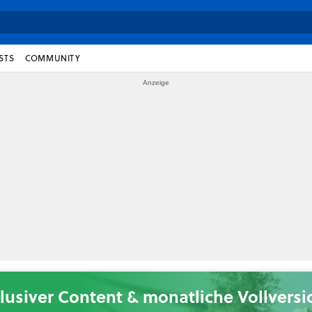
STS
COMMUNITY
lusiver Content & monatliche Vollvers