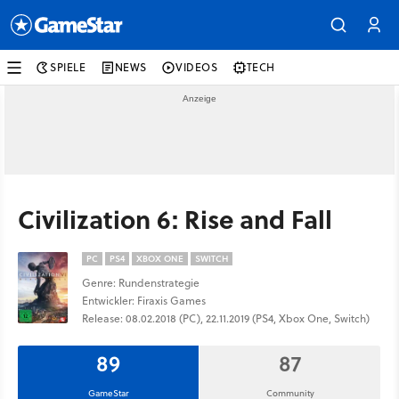
SPIELE
NEWS
VIDEOS
TECH
Civilization 6: Rise and Fall
PC
PS4
XBOX ONE
SWITCH
Genre: Rundenstrategie
Entwickler: Firaxis Games
Release: 08.02.2018 (PC), 22.11.2019 (PS4, Xbox One, Switch)
89
87
GameStar
Community