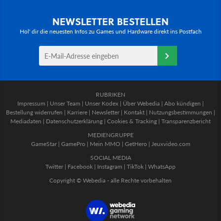
NEWSLETTER BESTELLEN
Hol' dir die neuesten Infos zu Games und Hardware direkt ins Postfach
RUBRIKEN
Impressum
|
Unser Team
|
Unser Kodex
|
Über Webedia
|
Abo kündigen
|
Bestellung widerrufen
|
Karriere
|
Newsletter
|
Kontakt
|
Nutzungsbestimmungen
|
Mediadaten
|
Datenschutzerklärung
|
Cookies & Tracking
|
Transparenzbericht
MEDIENGRUPPE
GameStar
|
GamePro
|
Mein MMO
|
GetHero
|
Jeuxvideo.com
SOCIAL MEDIA
Twitter
|
Facebook
|
Instagram
|
TikTok
|
WhatsApp
Copyright © Webedia - alle Rechte vorbehalten