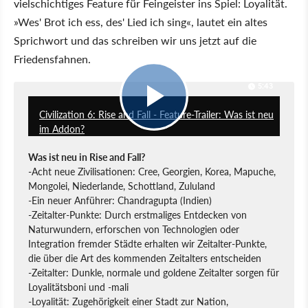
vielschichtiges Feature für Feingeister ins Spiel: Loyalität.
»Wes' Brot ich ess, des' Lied ich sing«, lautet ein altes
Sprichwort und das schreiben wir uns jetzt auf die
Friedensfahnen.
5:43
Civilization 6: Rise and Fall - Feature-Trailer: Was ist neu
im Addon?
Was ist neu in Rise and Fall?
-Acht neue Zivilisationen: Cree, Georgien, Korea, Mapuche,
Mongolei, Niederlande, Schottland, Zululand
-Ein neuer Anführer: Chandragupta (Indien)
-Zeitalter-Punkte: Durch erstmaliges Entdecken von
Naturwundern, erforschen von Technologien oder
Integration fremder Städte erhalten wir Zeitalter-Punkte,
die über die Art des kommenden Zeitalters entscheiden
-Zeitalter: Dunkle, normale und goldene Zeitalter sorgen für
Loyalitätsboni und -mali
-Loyalität: Zugehörigkeit einer Stadt zur Nation,