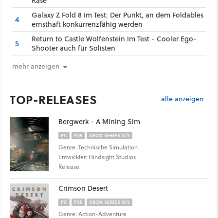
Käse
Galaxy Z Fold 8 im Test: Der Punkt, an dem Foldables
4
ernsthaft konkurrenzfähig werden
Return to Castle Wolfenstein im Test - Cooler Ego-
5
Shooter auch für Solisten
mehr anzeigen
TOP-RELEASES
alle anzeigen
Bergwerk - A Mining Sim
PC
PS5
XBOX SERIES X/S
Genre: Technische Simulation
Entwickler: Hindsight Studios
Release:
Crimson Desert
PC
PS5
XBOX SERIES X/S
Genre: Action-Adventure