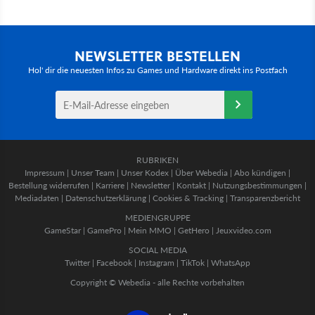
NEWSLETTER BESTELLEN
Hol' dir die neuesten Infos zu Games und Hardware direkt ins Postfach
RUBRIKEN
Impressum
|
Unser Team
|
Unser Kodex
|
Über Webedia
|
Abo kündigen
|
Bestellung widerrufen
|
Karriere
|
Newsletter
|
Kontakt
|
Nutzungsbestimmungen
|
Mediadaten
|
Datenschutzerklärung
|
Cookies & Tracking
|
Transparenzbericht
MEDIENGRUPPE
GameStar
|
GamePro
|
Mein MMO
|
GetHero
|
Jeuxvideo.com
SOCIAL MEDIA
Twitter
|
Facebook
|
Instagram
|
TikTok
|
WhatsApp
Copyright © Webedia - alle Rechte vorbehalten