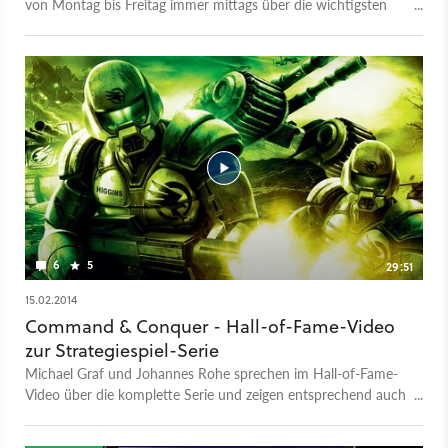
von Montag bis Freitag immer mittags über die wichtigsten
Spiele-Themen des Tages. Themen am 7. Juli 2014:
Stellungnahme von EA zu den Bezahl-Demos, Termin-Leak für
Battlefield 4: Dragon's Teeth, Bilder & Infos zum neuen Unreal
Tournament & Wiedergeburt für C&C-Online-Modus.
6
5
29:51
15.02.2014
Command & Conquer - Hall-of-Fame-Video
zur Strategiespiel-Serie
Michael Graf und Johannes Rohe sprechen im Hall-of-Fame-
Video über die komplette Serie und zeigen entsprechend auch
Spielszenen aus allen Teilen.