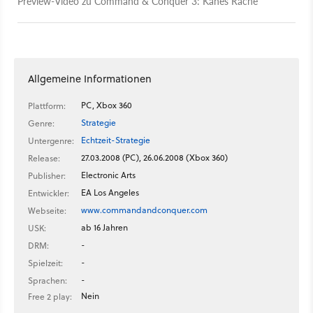
Preview-Video zu Command & Conquer 3: Kanes Rache
Allgemeine Informationen
PC, Xbox 360
Plattform:
Strategie
Genre:
Echtzeit-Strategie
Untergenre:
27.03.2008 (PC), 26.06.2008 (Xbox 360)
Release:
Electronic Arts
Publisher:
EA Los Angeles
Entwickler:
www.commandandconquer.com
Webseite:
ab 16 Jahren
USK:
-
DRM:
-
Spielzeit:
-
Sprachen:
Nein
Free 2 play: