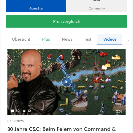
GameStar
Community
Preisvergleich
Übersicht
Plus
News
Test
Videos
Ar
30
10
2:58
07.09.2025
30 Jahre C&C: Beim Feiern von Command &