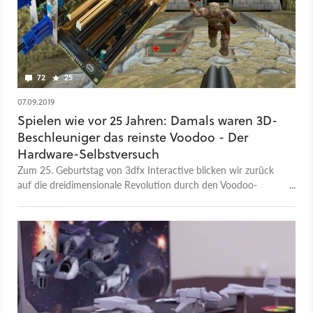
72
25
07.09.2019
Spielen wie vor 25 Jahren: Damals waren 3D-
Beschleuniger das reinste Voodoo - Der
Hardware-Selbstversuch
Zum 25. Geburtstag von 3dfx Interactive blicken wir zurück
auf die dreidimensionale Revolution durch den Voodoo-
Grafikchip – und reisen mit einem PC von damals zurück in
jene Zeit, in der die Spielezukunft begann. Wenn wir ihn denn
zum Laufen bringen.