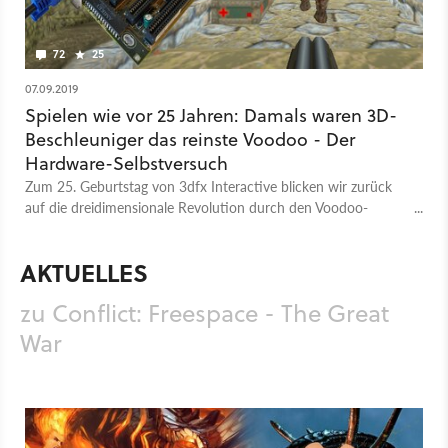
72
25
07.09.2019
Spielen wie vor 25 Jahren: Damals waren 3D-
Beschleuniger das reinste Voodoo - Der
Hardware-Selbstversuch
Zum 25. Geburtstag von 3dfx Interactive blicken wir zurück
auf die dreidimensionale Revolution durch den Voodoo-
Grafikchip – und reisen mit einem PC von damals zurück in
jene Zeit, in der die Spielezukunft begann. Wenn wir ihn denn
AKTUELLES
zum Laufen bringen.
zu Conflict: Freespace - The Great
War