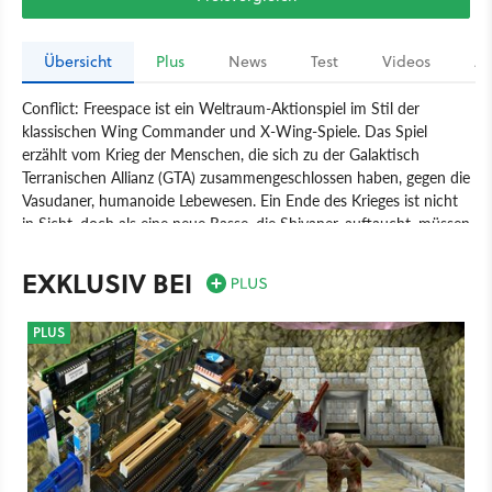
Übersicht
Plus
News
Test
Videos
Ar
Conflict: Freespace ist ein Weltraum-Aktionspiel im Stil der
klassischen Wing Commander und X-Wing-Spiele. Das Spiel
erzählt vom Krieg der Menschen, die sich zu der Galaktisch
Terranischen Allianz (GTA) zusammengeschlossen haben, gegen die
Vasudaner, humanoide Lebewesen. Ein Ende des Krieges ist nicht
in Sicht, doch als eine neue Rasse, die Shivaner, auftaucht, müssen
die Feinde sich gemeinsam der neuen übermächtigen Bedrohung
stellen.
EXKLUSIV BEI
Spiel
PC
Action
Weltraum-Action
Interplay Entertainment
PLUS
Volition Incorporated
Conflict: Freespace - The Great War