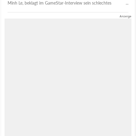
Minh Le, beklagt im GameStar-Interview sein schlechtes
Timing beim Verlassen von Entwickler Valve, das ihn um die
millionenschweren Früchte für seine Arbeit an der
erfolgreichen Half-Life-Mod gebracht hat.