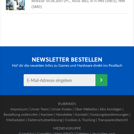
Release: 05.06.2007 (PC, Xbox 360), 01.11.1993 (SNES), 1994
(SMD)
NEWSLETTER BESTELLEN
Hol' dir die neuesten Infos zu Games und Hardware direkt ins Postfach
RUBRIKEN
Impressum
|
Unser Team
|
Unser Kodex
|
Über Webedia
|
Abo kündigen
|
Bestellung widerrufen
|
Karriere
|
Newsletter
|
Kontakt
|
Nutzungsbestimmungen
|
Mediadaten
|
Datenschutzerklärung
|
Cookies & Tracking
|
Transparenzbericht
MEDIENGRUPPE
GameStar
|
GamePro
|
Mein MMO
|
GetHero
|
Jeuxvideo.com