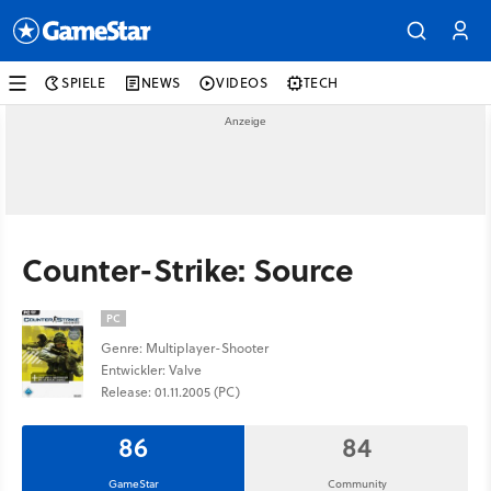
SPIELE
NEWS
VIDEOS
TECH
Counter-Strike: Source
PC
Genre: Multiplayer-Shooter
Entwickler: Valve
Release: 01.11.2005 (PC)
86
84
GameStar
Community