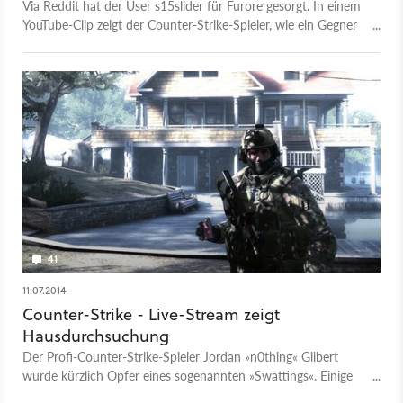
Via Reddit hat der User s15slider für Furore gesorgt. In einem
YouTube-Clip zeigt der Counter-Strike-Spieler, wie ein Gegner
einen gezielten Kopfschuss mit einer geworfenen Pistole
abfängt und den Scharfschützen im Anschluss ausschaltet.
41
11.07.2014
Counter-Strike - Live-Stream zeigt
Hausdurchsuchung
Der Profi-Counter-Strike-Spieler Jordan »n0thing« Gilbert
wurde kürzlich Opfer eines sogenannten »Swattings«. Einige
Unbekannte beorderten die Polizei zu ihm nach Hause. Es