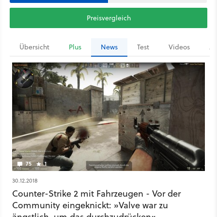
Preisvergleich
Übersicht
Plus
News
Test
Videos
Ar
75
1
30.12.2018
Counter-Strike 2 mit Fahrzeugen - Vor der
Community eingeknickt: »Valve war zu
ängstlich, um das durchzudrücken«