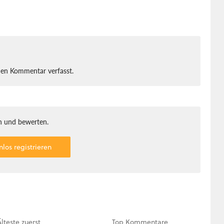
nen Kommentar verfasst.
 und bewerten.
nlos registrieren
Älteste
zuerst
Top
Kommentare