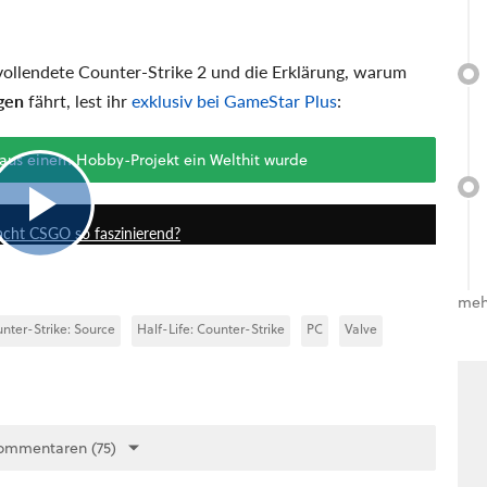
vollendete Counter-Strike 2 und die Erklärung, warum
gen
fährt, lest ihr
exklusiv bei GameStar Plus
:
 aus einem Hobby-Projekt ein Welthit wurde
21:54
macht CSGO so faszinierend?
meh
nter-Strike: Source
Half-Life: Counter-Strike
PC
Valve
ommentaren (75)