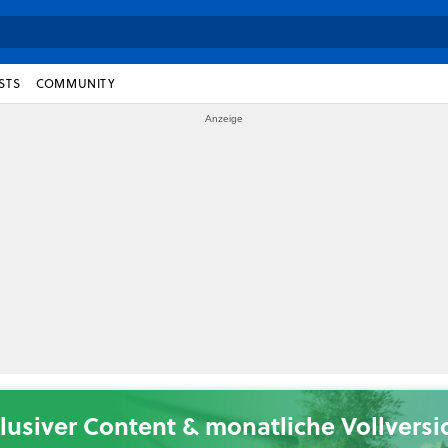
STS
COMMUNITY
lusiver Content & monatliche Vollvers