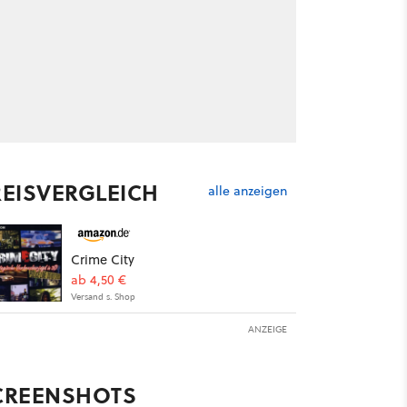
REISVERGLEICH
alle anzeigen
Crime City
ab 4,50 €
Versand s. Shop
ANZEIGE
CREENSHOTS