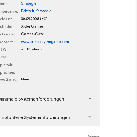
Strategie
enre:
Echtzeit-Strategie
ntergenre:
30.09.2008 (PC)
elease:
Xider Games
ublisher:
Games2Gaze
ntwickler:
www.crimecitythegame.com
ebseite:
ab 12 Jahren
SK:
-
DRM:
-
pielzeit:
-
prachen:
Nein
ree 2 play:
Minimale Systemanforderungen
Empfohlene Systemanforderungen